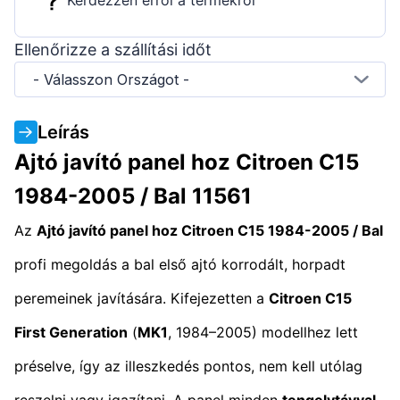
Ellenőrizze a szállítási időt
- Válasszon Országot -
Leírás
Ajtó javító panel hoz Citroen C15
1984-2005 / Bal 11561
Az
Ajtó javító panel hoz Citroen C15 1984-2005 / Bal
profi megoldás a bal első ajtó korrodált, horpadt
peremeinek javítására. Kifejezetten a
Citroen C15
First Generation
(
MK1
, 1984–2005) modellhez lett
préselve, így az illeszkedés pontos, nem kell utólag
reszelni vagy igazítani. A panel minden
tengelytávval