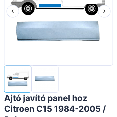
Suomen
Lietuvių
Hrvatski
Português
Slovenian
Latvian
Slovenčina
Ajtó javító panel hoz
Citroen C15 1984-2005 /