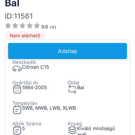
Bal
ID:11561
0.0
(
0
)
Nem elérhető
Adatlap
Illeszkedik
Citroen C15
Gyártási év
Oldal
1984-2005
Bal
Tengelytáv
SWB, MWB, LWB, XLWB
Ajtók Száma
Anyag
5
Kiváló minőségű
acél