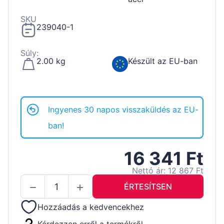
SKU
239040-1
Súly:
2.00 kg
Készült az EU-ban
Ingyenes 30 napos visszaküldés az EU-
ban!
16 341 Ft
Nettó ár: 12 867 Ft
ÉRTESÍTSEN
Hozzáadás a kedvencekhez
Kérdezzen erről a termékről