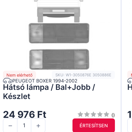
Nem elérhető
SKU: W1-3050876E 3050886E
PEUGEOT BOXER 1994-2002
Hátsó lámpa / Bal+Jobb /
H
Készlet
24 976 Ft
1
()
ÉRTESÍTSEN