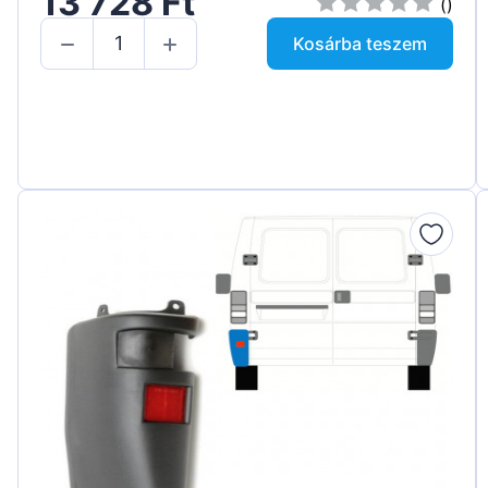
13 728 Ft
()
Kosárba teszem