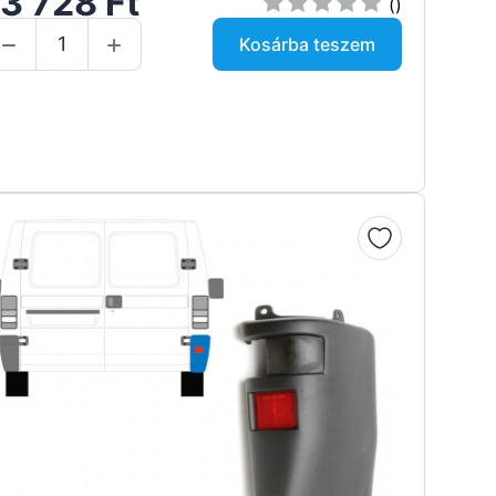
3 728 Ft
()
Kosárba teszem