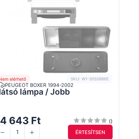
Nem elérhető
SKU: W1-3050886E
PEUGEOT BOXER 1994-2002
átsó lámpa / Jobb
4 643 Ft
()
ÉRTESÍTSEN