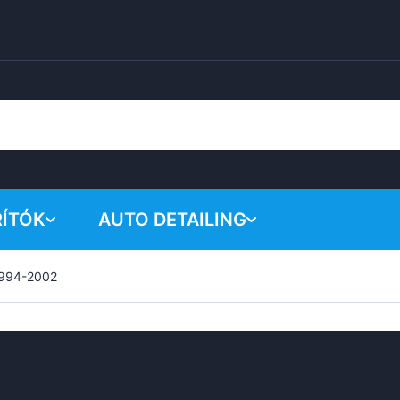
RÍTÓK
AUTO DETAILING
1994-2002
A kosar
Vegyi termékek
Polírozó rendszer
Tartozékok