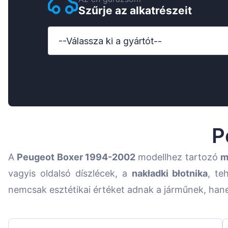
Szűrje az alkatrészeit
Ford
Honda
--Válassza ki a gyártót--
Hyundai
Iveco
Jeep
Kia
P
MAN
A
Peugeot Boxer 1994-2002
modellhez tartozó
m
Mazda
vagyis oldalsó díszlécek, a
nakładki błotnika
, te
Mercedes-Benz
nemcsak esztétikai értéket adnak a járműnek, han
Nissan
Opel Vauxhall