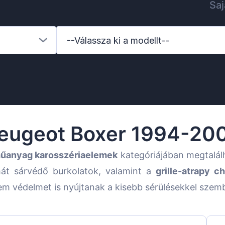
Saj
--Válassza ki a modellt--
eugeot Boxer 1994-20
űanyag karosszériaelemek
kategóriájában megtalál
hát sárvédő burkolatok, valamint a
grille-atrapy c
em védelmet is nyújtanak a kisebb sérülésekkel szem