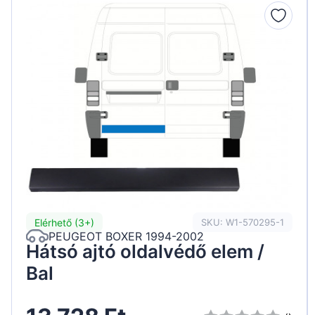
Peugeot
Renault
Seat
Skoda
Suzuki
Tesla
Toyota
Volkswagen
Elérhető (3+)
SKU: W1-570295-1
PEUGEOT BOXER 1994-2002
Hátsó ajtó oldalvédő elem /
Bal