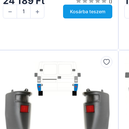
24 189 Ft
1
()
Kosárba teszem