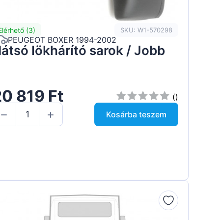
Elérhető (3)
SKU: W1-570298
PEUGEOT BOXER 1994-2002
átsó lökhárító sarok / Jobb
0 819 Ft
()
Kosárba teszem