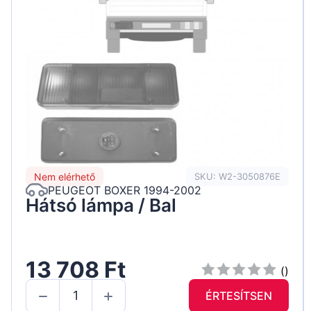
Nem elérhető
SKU: W2-3050876E
PEUGEOT BOXER 1994-2002
Hátsó lámpa / Bal
13 708 Ft
()
ÉRTESÍTSEN