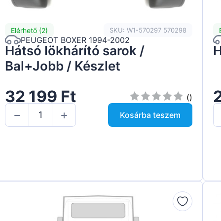
Elérhető (2)
SKU: W1-570297 570298
PEUGEOT BOXER 1994-2002
Hátsó lökhárító sarok /
H
Bal+Jobb / Készlet
32 199 Ft
2
()
Kosárba teszem