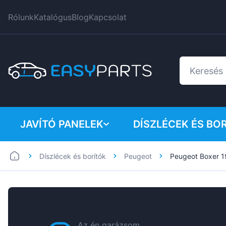
Rólunk
Katalógus
Blog
Kapcsolat
JAVÍTÓ PANELEK
DÍSZLÉCEK ÉS BO
Díszlécek és borítók
Peugeot
Peugeot Boxer 
Furgonok
BMW
Személygépkocsik
Citroen
Dacia
Fiat
Az én garázsom