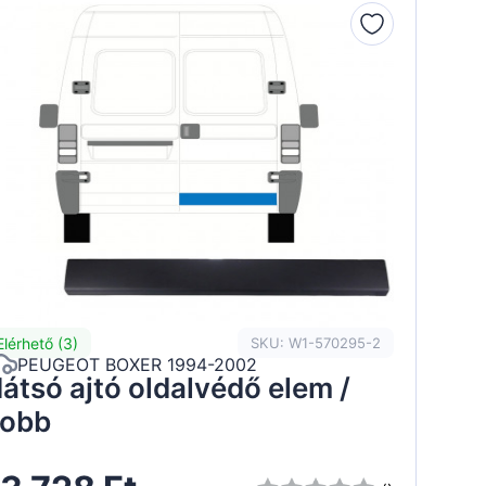
Elérhető (3)
SKU: W1-570295-2
PEUGEOT BOXER 1994-2002
átsó ajtó oldalvédő elem /
obb