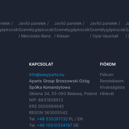
nelek /
Javító panelek /
Javító panelek /
Javító panelek /
J
gépkocsik
Személygépkocsik
Személygépkocsik
Személygépkocsik
S
/ Mercedes-Benz
/ Nissan
/ Opel Vauxhall
/
KAPCSOLAT
FIÓKOM
info@easyparts.hu
Fiókom
Aparts Group Brzezowski Ożóg
Rendeléseim
Spółka Komandytowa
Kívánságlista
Główna 34, 55-093 Bielawa, Poland
Hírlevél
NIP: 8831858913
KRS 0000984645
REGON 363005542
Tel.
+48 535297132
PL / EN
Tel.
+49 15510334197
DE