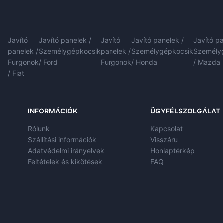
Javító
Javító panelek /
Javító
Javító panelek /
Javító pa
panelek /
Személygépkocsik
panelek /
Személygépkocsik
Személy
Furgonok
/ Ford
Furgonok
/ Honda
/ Mazda
/ Fiat
INFORMÁCIÓK
ÜGYFÉLSZOLGÁLAT
Rólunk
Kapcsolat
Szállítási információk
Visszáru
Adatvédelmi irányelvek
Honlaptérkép
Feltételek és kikötések
FAQ