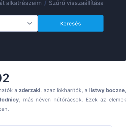
át alkatrészeim
/
Szűrő visszaállítása
Suomen
Lietuvių
Keresés
Hrvatski
Português
Slovenian
Latvian
Slovenčina
02
hatók a
zderzaki
, azaz lökhárítók, a
listwy boczne
,
hłodnicy
, más néven hűtőrácsok. Ezek az elemek
ben.