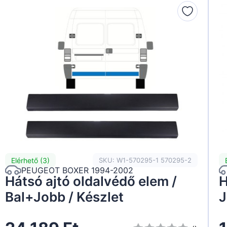
Elérhető (3)
SKU: W1-570295-1 570295-2
PEUGEOT BOXER 1994-2002
Hátsó ajtó oldalvédő elem /
H
Bal+Jobb / Készlet
J