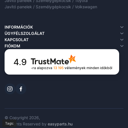
Javító panelek / Személygépkocsik / Toyota
Javító panelek / Személygépkocsik / Volkswagen
INFORMÁCIÓK
Rólunk
ÜGYFÉLSZOLGÁLAT
Szállítási információk
Kapcsolat
KAPCSOLAT
Adatvédelmi irányelvek
Visszáru
FIÓKOM
Feltételek és kikötések
Honlaptérkép
Fiókom
FAQ
Rendeléseim
4.9
Kívánságlista
-ra alapozva
13 195
vélemények
minden időkből
Hírlevél
© Copyright 2026,
Tags:
All Rights Reserved by
easyparts.hu