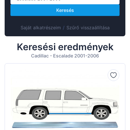
Suomen
Keresés
Lietuvių
Hrvatski
Saját alkatrészeim
/
Szűrő visszaállítása
Português
Slovenian
Keresési eredmények
Latvian
Cadillac - Escalade 2001-2006
Slovenčina