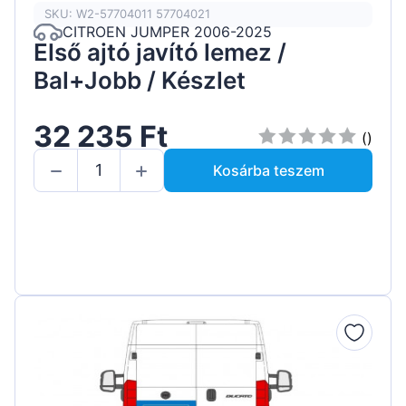
SKU: W2-57704011 57704021
CITROEN JUMPER 2006-2025
Első ajtó javító lemez /
Bal+Jobb / Készlet
32 235 Ft
()
Kosárba teszem