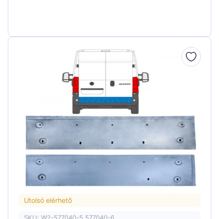
Utolsó elérhető
SKU: W2-577040-5 577040-6