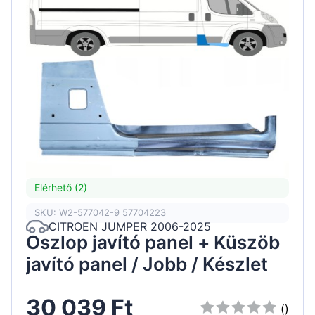
Elérhető (2)
SKU: W2-577042-9 57704223
CITROEN JUMPER 2006-2025
Oszlop javító panel + Küszöb
javító panel / Jobb / Készlet
30 039 Ft
()