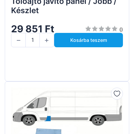
Tolóajtó javító panel / Jobb /
Készlet
29 851 Ft
()
Kosárba teszem