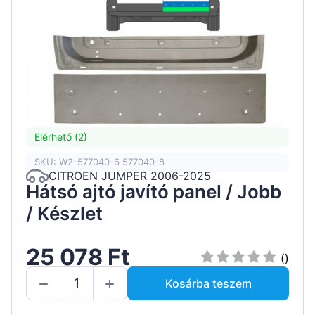
Elérhető (2)
SKU: W2-577040-6 577040-8
CITROEN JUMPER 2006-2025
Hátsó ajtó javító panel / Jobb
/ Készlet
25 078 Ft
()
Kosárba teszem