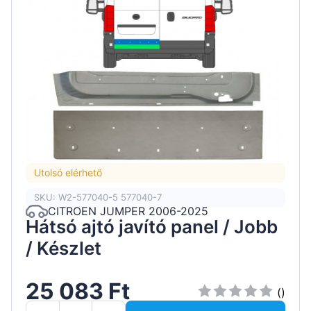
Utolsó elérhető
SKU: W2-577040-5 577040-7
CITROEN JUMPER 2006-2025
Hátsó ajtó javító panel / Jobb
/ Készlet
25 083 Ft
()