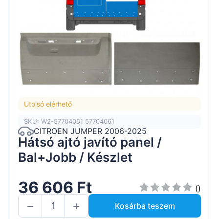
Utolsó elérhető
SKU: W2-57704051 57704061
CITROEN JUMPER 2006-2025
Hátsó ajtó javító panel /
Bal+Jobb / Készlet
36 606 Ft
()
Kosárba teszem