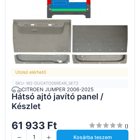
Utolsó elérhető
SKU: W2-DUCATO06REAR_SET2
CITROEN JUMPER 2006-2025
Hátsó ajtó javító panel /
Készlet
61 933 Ft
()
Kosárba teszem