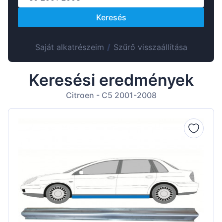
Suomen
Keresés
Lietuvių
Hrvatski
Saját alkatrészeim
/
Szűrő visszaállítása
Português
Slovenian
Keresési eredmények
Latvian
Citroen - C5 2001-2008
Slovenčina