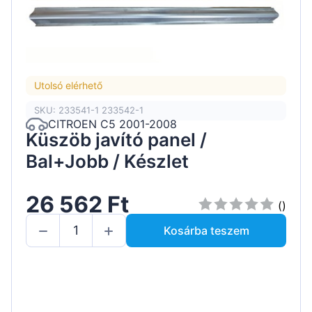
Utolsó elérhető
SKU: 233541-1 233542-1
CITROEN C5 2001-2008
Küszöb javító panel /
Bal+Jobb / Készlet
26 562 Ft
()
Kosárba teszem