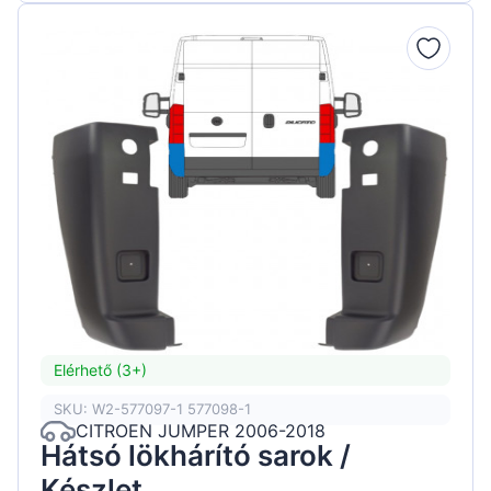
Elérhető (3+)
SKU: W2-577097-1 577098-1
CITROEN JUMPER 2006-2018
Hátsó lökhárító sarok /
Készlet