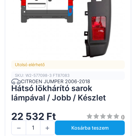
Utolsó elérhető
SKU: W2-577098-3 FT87083
CITROEN JUMPER 2006-2018
Hátsó lökhárító sarok
lámpával / Jobb / Készlet
22 532 Ft
()
Kosárba teszem