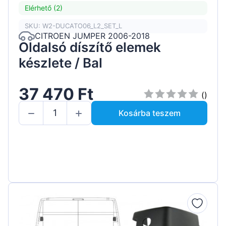
Elérhető (2)
SKU: W2-DUCATO06_L2_SET_L
CITROEN JUMPER 2006-2018
Oldalsó díszítő elemek
készlete / Bal
37 470 Ft
()
Kosárba teszem