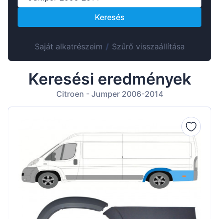
Suomen
Keresés
Lietuvių
Hrvatski
Saját alkatrészeim
/
Szűrő visszaállítása
Português
Slovenian
Keresési eredmények
Latvian
Citroen - Jumper 2006-2014
Slovenčina