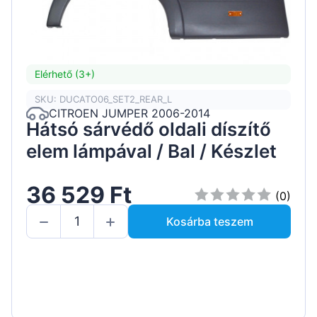
Elérhető (3+)
SKU: DUCATO06_SET2_REAR_L
CITROEN JUMPER 2006-2014
Hátsó sárvédő oldali díszítő
elem lámpával / Bal / Készlet
36 529 Ft
(0)
Kosárba teszem