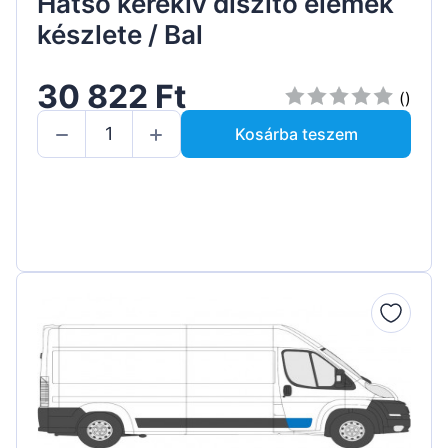
Hátsó kerékív díszítő elemek
készlete / Bal
30 822 Ft
()
Kosárba teszem