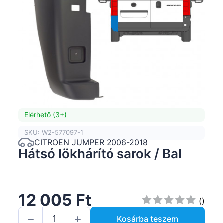
Elérhető (3+)
SKU: W2-577097-1
CITROEN JUMPER 2006-2018
Hátsó lökhárító sarok / Bal
12 005 Ft
()
Kosárba teszem