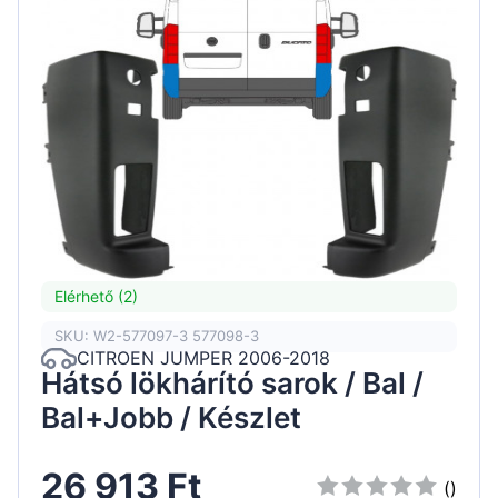
Elérhető (2)
SKU: W2-577097-3 577098-3
CITROEN JUMPER 2006-2018
Hátsó lökhárító sarok / Bal /
Bal+Jobb / Készlet
26 913 Ft
()