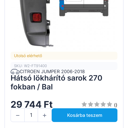
Utolsó elérhető
SKU: W2-FT91400
CITROEN JUMPER 2006-2018
Hátsó lökhárító sarok 270
fokban / Bal
29 744 Ft
()
Kosárba teszem