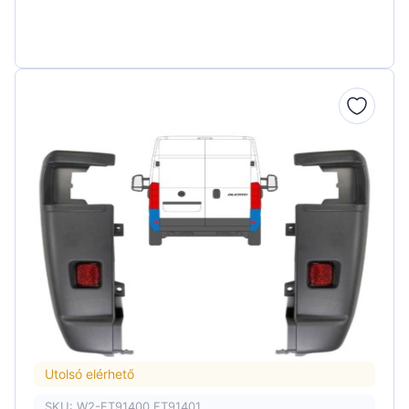
Utolsó elérhető
SKU: W2-FT91400 FT91401