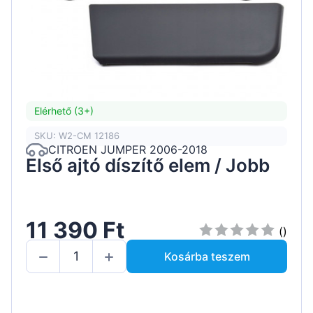
Elérhető (3+)
SKU: W2-CM 12186
CITROEN JUMPER 2006-2018
Első ajtó díszítő elem / Jobb
11 390 Ft
()
Kosárba teszem