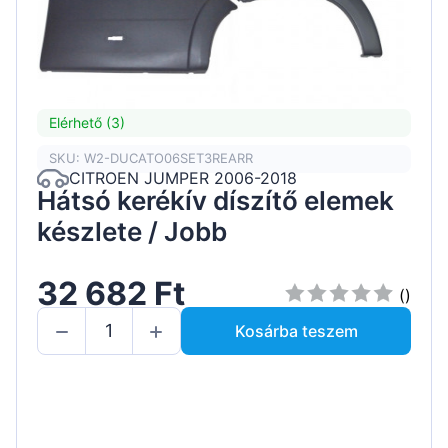
Elérhető (3)
SKU: W2-DUCATO06SET3REARR
CITROEN JUMPER 2006-2018
Hátsó kerékív díszítő elemek
készlete / Jobb
32 682 Ft
()
Kosárba teszem