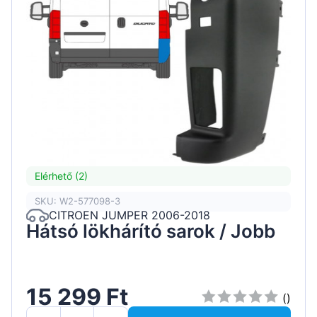
Elérhető (2)
SKU: W2-577098-3
CITROEN JUMPER 2006-2018
Hátsó lökhárító sarok / Jobb
15 299 Ft
()