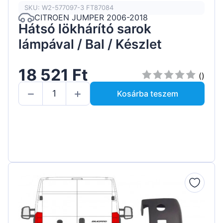
SKU: W2-577097-3 FT87084
CITROEN JUMPER 2006-2018
Hátsó lökhárító sarok
lámpával / Bal / Készlet
18 521 Ft
()
Kosárba teszem