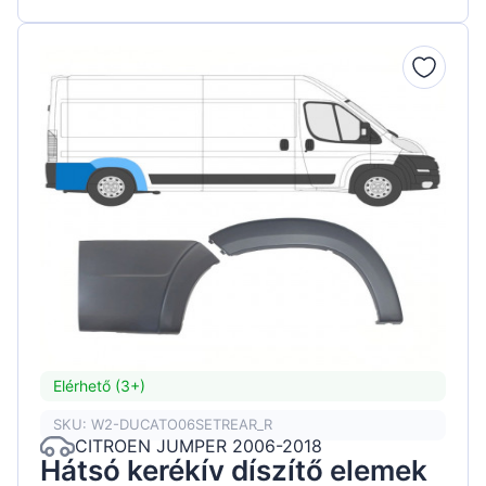
Elérhető (3+)
SKU: W2-DUCATO06SETREAR_R
CITROEN JUMPER 2006-2018
Hátsó kerékív díszítő elemek