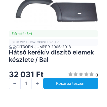
Elérhető (3+)
SKU: W2-DUCATO06SET3REARL
CITROEN JUMPER 2006-2018
Hátsó kerékív díszítő elemek
készlete / Bal
32 031 Ft
()
Kosárba teszem