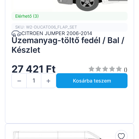
Elérhető (3)
SKU: W2-DUCATO06_FLAP_SET
CITROEN JUMPER 2006-2014
Üzemanyag-töltő fedél / Bal /
Készlet
27 421 Ft
()
Kosárba teszem