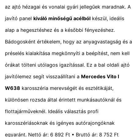
az ajtó hézagai és vonalai gyári jellegűek maradnak. A
javító panel
kiváló minőségű acélból
készül, ideális
alap a hegesztéshez és a későbbi fényezéshez.
Bádogosként értékelem, hogy az anyagvastagság és a
préselés kialakítása megkönnyíti a beépítést, nem kell
órákat tölteni utólagos igazítással. Ez a bal oldali ajtó
javítólemez segít visszaállítani a
Mercedes Vito I
W638
karosszéria merevségét és esztétikáját,
különösen rozsda által érintett munkásautóknál és
flottajárműveknél. Ideális választás profi
karosszériásoknak és igényes autórajongóknak
egyaránt. Nettó ár: 6 892 Ft • Bruttó ár: 8 752 Ft