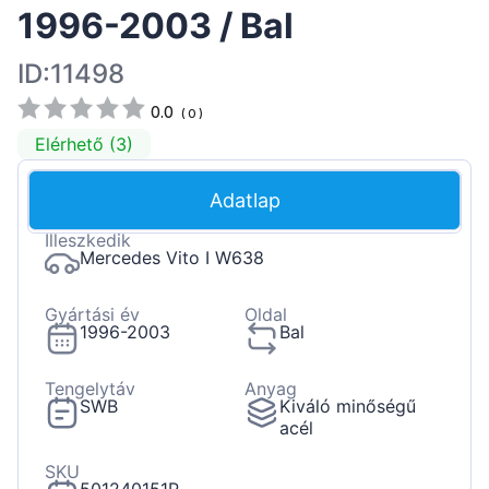
1996-2003 / Bal
ID:11498
0.0
(
0
)
Elérhető (3)
Adatlap
Illeszkedik
Mercedes Vito I W638
Gyártási év
Oldal
1996-2003
Bal
Tengelytáv
Anyag
SWB
Kiváló minőségű
acél
SKU