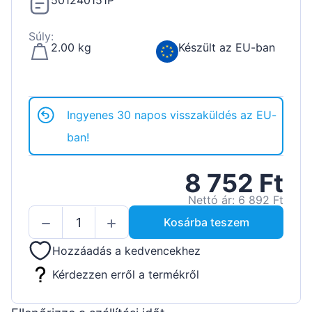
501240151P
Súly:
2.00 kg
Készült az EU-ban
Ingyenes 30 napos visszaküldés az EU-
ban!
8 752 Ft
Nettó ár: 6 892 Ft
Kosárba teszem
Hozzáadás a kedvencekhez
Kérdezzen erről a termékről