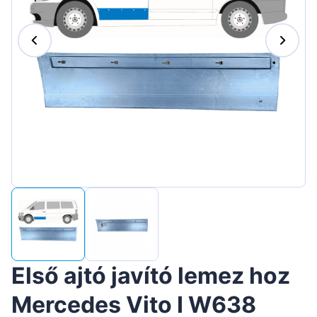
Suomen
Lietuvių
Hrvatski
Português
Slovenian
Latvian
Slovenčina
Első ajtó javító lemez hoz
Mercedes Vito I W638