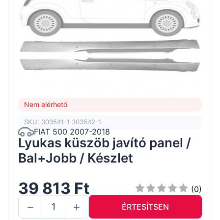
Nem elérhető
SKU: 303541-1 303542-1
FIAT 500 2007-2018
Lyukas küszöb javító panel /
Bal+Jobb / Készlet
39 813 Ft
(0)
ÉRTESÍTSEN