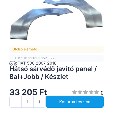
Utolsó elérhető
SKU: 101521011 101521022
FIAT 500 2007-2018
Hátsó sárvédő javító panel /
Bal+Jobb / Készlet
33 205 Ft
()
Kosárba teszem