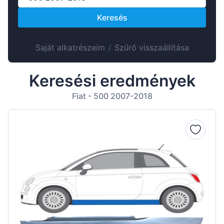
Suomen
Keresés
Lietuvių
Hrvatski
Saját alkatrészeim
/
Szűrő visszaállítása
Português
Slovenian
Keresési eredmények
Latvian
Fiat - 500 2007-2018
Slovenčina