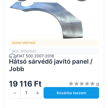
Utolsó elérhető
SKU: 101521022
FIAT 500 2007-2018
Hátsó sárvédő javító panel /
Jobb
19 116 Ft
()
Kosárba teszem