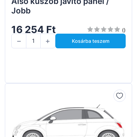
Alsó küszöb javító panel /
Jobb
16 254 Ft
()
Kosárba teszem