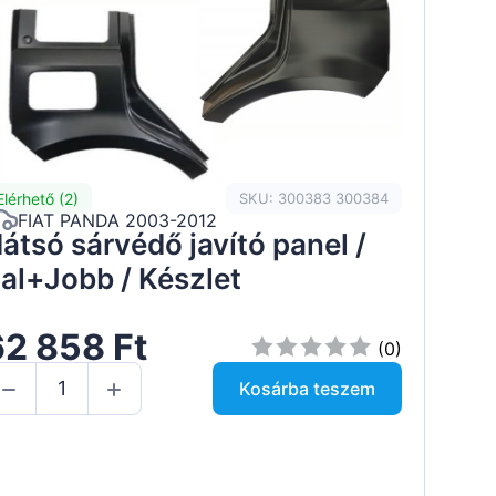
Elérhető (2)
SKU: 300383 300384
FIAT PANDA 2003-2012
átsó sárvédő javító panel /
al+Jobb / Készlet
62 858 Ft
(0)
Kosárba teszem