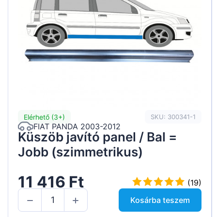
Peugeot
Renault
Seat
Skoda
Suzuki
Tesla
Elérhető (3+)
SKU: 300341-1
FIAT PANDA 2003-2012
Toyota
Küszöb javító panel / Bal =
Volkswagen
Jobb (szimmetrikus)
11 416 Ft
(19)
Kosárba teszem