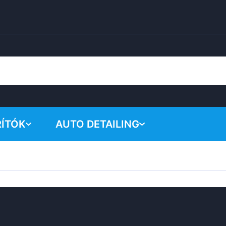
RÍTÓK
AUTO DETAILING
A kosar
Vegyi termékek
Polírozó rendszer
Tartozékok