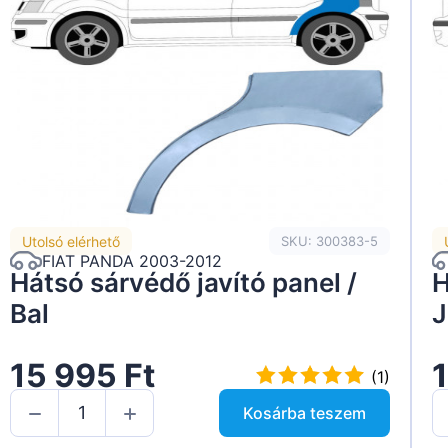
Utolsó elérhető
SKU: 300383-5
FIAT PANDA 2003-2012
Hátsó sárvédő javító panel /
H
Bal
J
15 995 Ft
1
(1)
Kosárba teszem