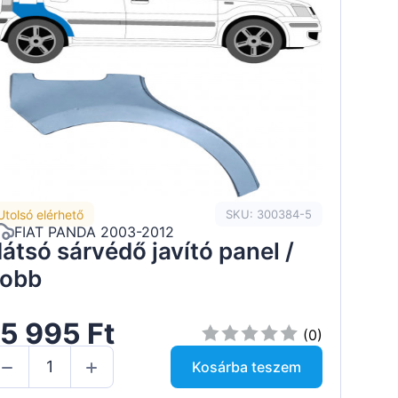
Utolsó elérhető
SKU: 300384-5
FIAT PANDA 2003-2012
átsó sárvédő javító panel /
obb
5 995 Ft
(0)
Kosárba teszem