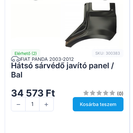
Elérhető (2)
SKU: 300383
FIAT PANDA 2003-2012
Hátsó sárvédő javító panel /
Bal
34 573 Ft
(0)
Kosárba teszem