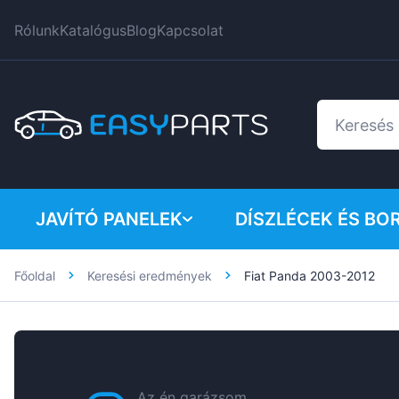
Rólunk
Katalógus
Blog
Kapcsolat
JAVÍTÓ PANELEK
DÍSZLÉCEK ÉS BO
Főoldal
Keresési eredmények
Fiat Panda 2003-2012
Furgonok
BMW
Személygépkocsik
Citroen
Dacia
Fiat
Az én garázsom