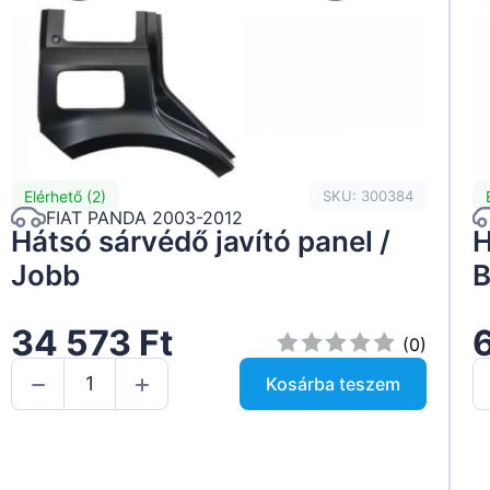
Elérhető (2)
SKU: 300384
FIAT PANDA 2003-2012
Hátsó sárvédő javító panel /
H
Jobb
B
34 573 Ft
(0)
Kosárba teszem