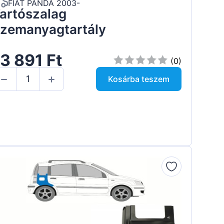
FIAT PANDA 2003-
artószalag
zemanyagtartály
3 891 Ft
(0)
Kosárba teszem