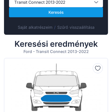
Suomen
Transit Connect 2013-2022
Lietuvių
Keresés
Hrvatski
Português
Saját alkatrészeim
/
Szűrő visszaállítása
Slovenian
Keresési eredmények
Latvian
Ford - Transit Connect 2013-2022
Slovenčina