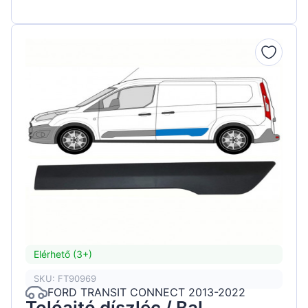
Elérhető (3+)
SKU: FT90969
FORD TRANSIT CONNECT 2013-2022
Tolóajtó díszléc / Bal