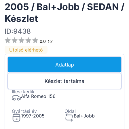
2005 / Bal+Jobb / SEDAN /
Készlet
ID:9438
0.0
(
0
)
Utolsó elérhető
Adatlap
Készlet tartalma
Illeszkedik
Alfa Romeo 156
Gyártási év
Oldal
1997-2005
Bal+Jobb