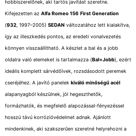
hobbiszerelőnek, aki tartós javítást szeretne.
Kifejezetten az
Alfa Romeo 156
First Generation
(
932
, 1997–2005)
SEDAN
változatához lett kialakítva,
így az illeszkedés pontos, az eredeti vonalvezetés
könnyen visszaállítható. A készlet a bal és a jobb
oldalra való elemeket is tartalmazza (
Bal+Jobb
), ezért
ideális komplett sárvédőívek, rozsdásodott peremek
cseréjéhez. A javító panelek
kiváló minőségű acél
alapanyagból készülnek, jól hegeszthetők,
formázhatók, és megfelelő alapozással-fényezéssel
hosszú távú korrózióvédelmet adnak. Ajánlott
mindenkinek, aki szakszerűen szeretné helyrehozni a