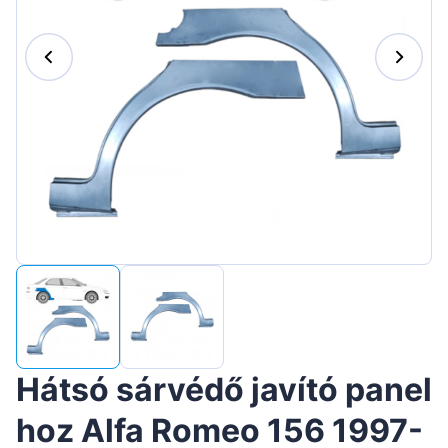
Suomen
Lietuvių
Hrvatski
Português
Slovenian
Latvian
Slovenčina
Hátsó sárvédő javító panel
hoz Alfa Romeo 156 1997-