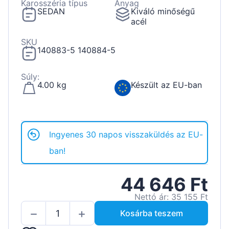
Karosszéria típus
Anyag
SEDAN
Kiváló minőségű
acél
SKU
140883-5 140884-5
Súly:
4.00 kg
Készült az EU-ban
Ingyenes 30 napos visszaküldés az EU-
ban!
44 646 Ft
Nettó ár: 35 155 Ft
Kosárba teszem