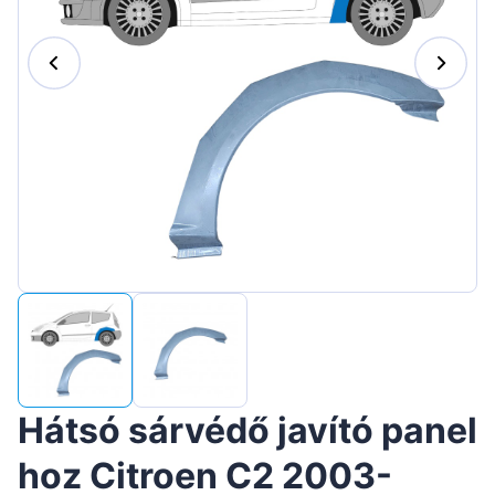
Suomen
Lietuvių
Hrvatski
Português
Slovenian
Latvian
Slovenčina
Hátsó sárvédő javító panel
hoz Citroen C2 2003-