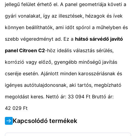
jellegű felület érhető el. A panel geometriája követi a
gyári vonalakat, így az illesztések, hézagok és ívek
könnyen beállíthatók, ami időt spórol a műhelyben és
szebb végeredményt ad. Ez a
hátsó sárvédő javító
panel Citroen C2
-höz ideális választás sérülés,
korrózió vagy előző, gyengébb minőségű javítás
cseréje esetén. Ajánlott minden karosszériásnak és
igényes autótulajdonosnak, aki tartós, megbízható
megoldást keres. Nettó ár: 33 094 Ft Bruttó ár:
42 029 Ft
Kapcsolódó termékek