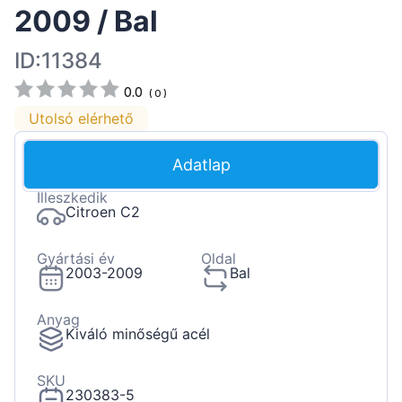
2009 / Bal
ID:11384
0.0
(
0
)
Utolsó elérhető
Adatlap
Illeszkedik
Citroen C2
Gyártási év
Oldal
2003-2009
Bal
Anyag
Kiváló minőségű acél
SKU
230383-5