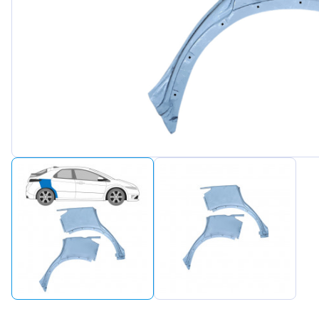
Peugeot
Renault
Seat
Skoda
Suzuki
Tesla
Toyota
Volkswagen