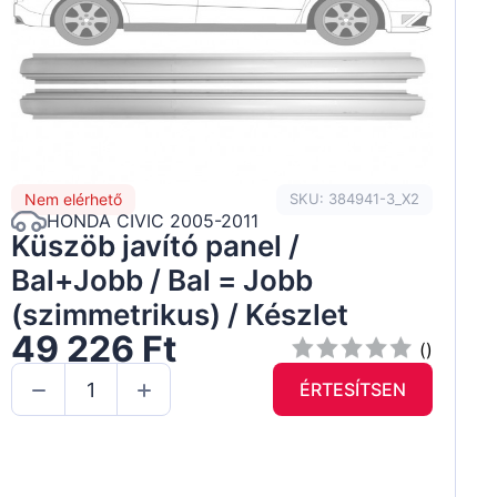
Nem elérhető
SKU: 384941-3_X2
HONDA CIVIC 2005-2011
Küszöb javító panel /
Bal+Jobb / Bal = Jobb
(szimmetrikus) / Készlet
49 226 Ft
()
ÉRTESÍTSEN