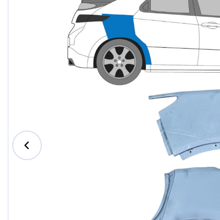
Ford
Honda
Hyundai
Iveco
Jeep
Kia
MAN
Mazda
Mercedes-Benz
Nissan
Opel Vauxhall