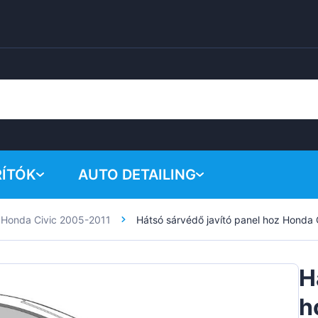
RÍTÓK
AUTO DETAILING
Honda Civic 2005-2011
Hátsó sárvédő javító panel hoz Honda 
A kosar
Vegyi termékek
Polírozó rendszer
H
Tartozékok
h