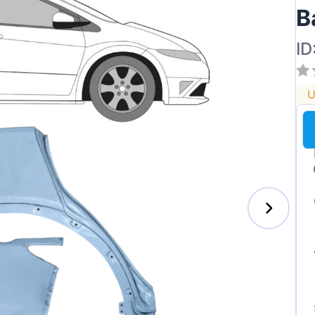
B
ID
U