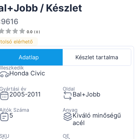
al+Jobb / Készlet
Suomen
Lietuvių
:9616
Hrvatski
0.0
(
0
)
Português
tolsó elérhető
Slovenian
Adatlap
Készlet tartalma
Latvian
Illeszkedik
Slovenčina
Honda Civic
Gyártási év
Oldal
2005-2011
Bal+Jobb
Ajtók Száma
Anyag
5
Kiváló minőségű
acél
SKU
OE