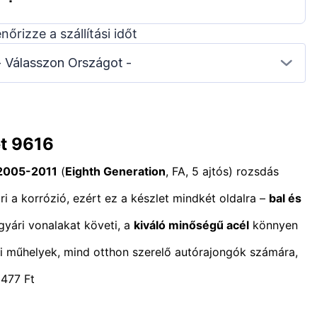
enőrizze a szállítási időt
- Válasszon Országot -
et 9616
 2005-2011
(
Eighth Generation
, FA, 5 ajtós) rozsdás
i a korrózió, ezért ez a készlet mindkét oldalra –
bal és
 gyári vonalakat követi, a
kiváló minőségű acél
könnyen
ofi műhelyek, mind otthon szerelő autórajongók számára,
 477 Ft