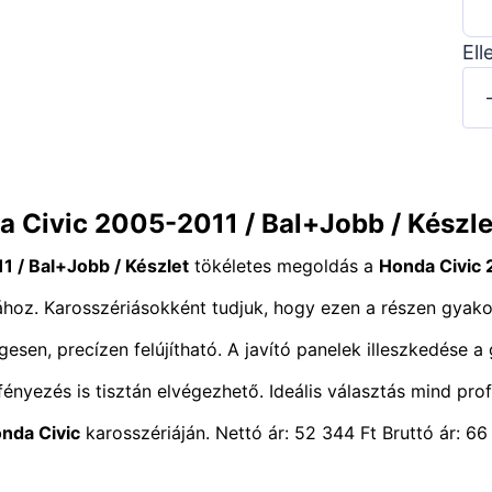
Ell
a Civic 2005-2011 / Bal+Jobb / Készl
1 / Bal+Jobb / Készlet
tökéletes megoldás a
Honda Civic
ához. Karosszériásokként tudjuk, hogy ezen a részen gyakor
égesen, precízen felújítható. A javító panelek illeszkedése a
fényezés is tisztán elvégezhető. Ideális választás mind pr
nda Civic
karosszériáján. Nettó ár: 52 344 Ft Bruttó ár: 66