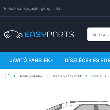
Rólunk
Katalógus
Blog
Kapcsolat
JAVÍTÓ PANELEK
DÍSZLÉCEK ÉS BO
Javító panelek
Személygépkocsik
Honda
Furgonok
BMW
Személygépkocsik
Citroen
Dacia
Fiat