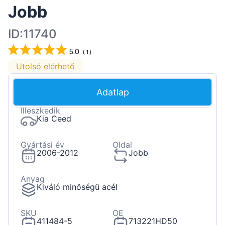
Jobb
ID:11740
5.0
(
1
)
Utolsó elérhető
Adatlap
Illeszkedik
Kia Ceed
Gyártási év
Oldal
2006-2012
Jobb
Anyag
Kiváló minőségű acél
SKU
OE
411484-5
713221HD50