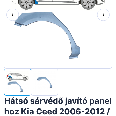
Suomen
Lietuvių
Hrvatski
Português
Slovenian
Latvian
Slovenčina
Hátsó sárvédő javító panel
hoz Kia Ceed 2006-2012 /