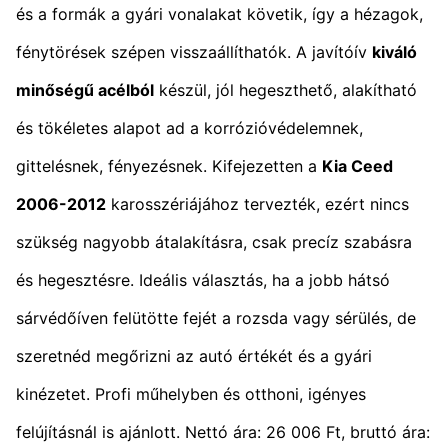
és a formák a gyári vonalakat követik, így a hézagok,
fénytörések szépen visszaállíthatók. A javítóív
kiváló
minőségű acélból
készül, jól hegeszthető, alakítható
és tökéletes alapot ad a korrózióvédelemnek,
gittelésnek, fényezésnek. Kifejezetten a
Kia Ceed
2006-2012
karosszériájához tervezték, ezért nincs
szükség nagyobb átalakításra, csak precíz szabásra
és hegesztésre. Ideális választás, ha a jobb hátsó
sárvédőíven felütötte fejét a rozsda vagy sérülés, de
szeretnéd megőrizni az autó értékét és a gyári
kinézetet. Profi műhelyben és otthoni, igényes
felújításnál is ajánlott. Nettó ára: 26 006 Ft, bruttó ára: