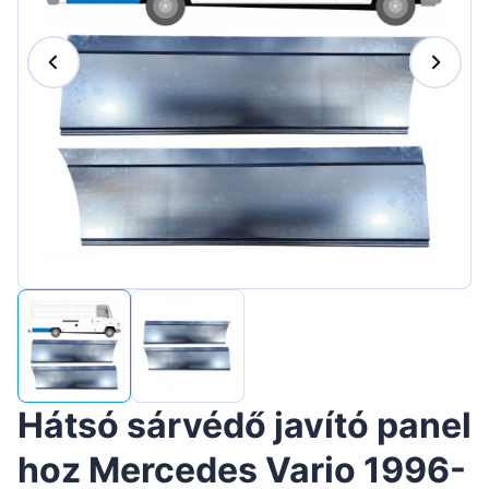
Suomen
Lietuvių
Hrvatski
Português
Slovenian
Latvian
Slovenčina
Hátsó sárvédő javító panel
hoz Mercedes Vario 1996-