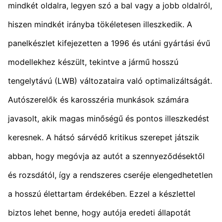
mindkét oldalra, legyen szó a bal vagy a jobb oldalról,
hiszen mindkét irányba tökéletesen illeszkedik. A
panelkészlet kifejezetten a 1996 és utáni gyártási évű
modellekhez készült, tekintve a jármű hosszú
tengelytávú (LWB) változataira való optimalizáltságát.
Autószerelők és karosszéria munkások számára
javasolt, akik magas minőségű és pontos illeszkedést
keresnek. A hátsó sárvédő kritikus szerepet játszik
abban, hogy megóvja az autót a szennyeződésektől
és rozsdától, így a rendszeres cseréje elengedhetetlen
a hosszú élettartam érdekében. Ezzel a készlettel
biztos lehet benne, hogy autója eredeti állapotát