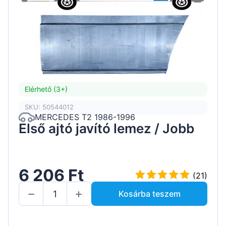
Elérhető (3+)
SKU: 50544012
MERCEDES T2 1986-1996
Első ajtó javító lemez / Jobb
6 206 Ft
(21)
Kosárba teszem