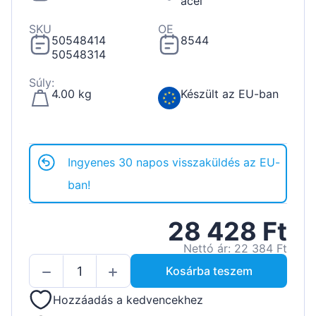
acél
SKU
OE
50548414
8544
50548314
Súly:
4.00 kg
Készült az EU-ban
Ingyenes 30 napos visszaküldés az EU-
ban!
28 428 Ft
Nettó ár: 22 384 Ft
Kosárba teszem
Hozzáadás a kedvencekhez