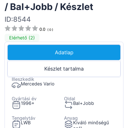
/ Bal+Jobb / Készlet
ID:8544
0.0
(
0
)
Elérhető (2)
Adatlap
Készlet tartalma
Illeszkedik
Mercedes Vario
Gyártási év
Oldal
1996+
Bal+Jobb
Tengelytáv
Anyag
LWB
Kiváló minőségű