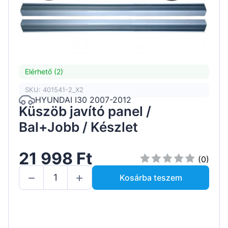
Elérhető (2)
SKU: 401541-2_X2
HYUNDAI I30 2007-2012
Küszöb javító panel /
Bal+Jobb / Készlet
21 998 Ft
(0)
Kosárba teszem