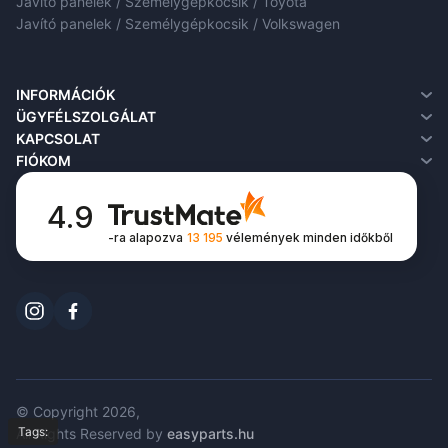
Javító panelek / Személygépkocsik / Toyota
Javító panelek / Személygépkocsik / Volkswagen
INFORMÁCIÓK
Rólunk
ÜGYFÉLSZOLGÁLAT
Szállítási információk
Kapcsolat
KAPCSOLAT
Adatvédelmi irányelvek
Visszáru
FIÓKOM
Feltételek és kikötések
Honlaptérkép
Fiókom
FAQ
Rendeléseim
4.9
Kívánságlista
-ra alapozva
13 195
vélemények
minden időkből
Hírlevél
© Copyright 2026,
Tags:
All Rights Reserved by
easyparts.hu