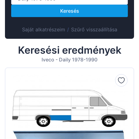
Suomen
Keresés
Lietuvių
Hrvatski
Saját alkatrészeim
/
Szűrő visszaállítása
Português
Slovenian
Keresési eredmények
Latvian
Iveco - Daily 1978-1990
Slovenčina