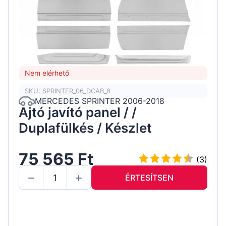
Nem elérhető
SKU: SPRINTER_06_DCAB_8
MERCEDES SPRINTER 2006-2018
Ajtó javító panel / /
Duplafülkés / Készlet
75 565 Ft
(3)
ÉRTESÍTSEN