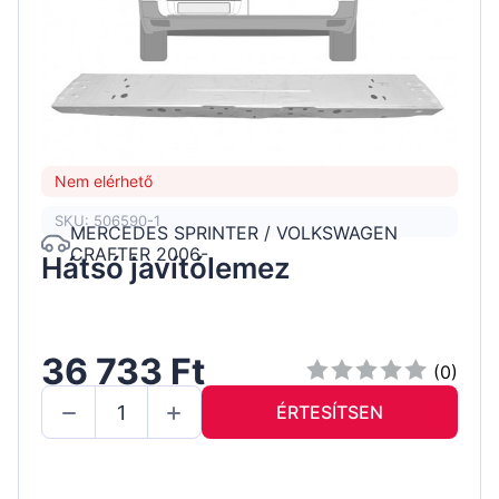
Nem elérhető
SKU: 506590-1
MERCEDES SPRINTER / VOLKSWAGEN
CRAFTER 2006-
Hátsó javítólemez
36 733 Ft
(0)
ÉRTESÍTSEN