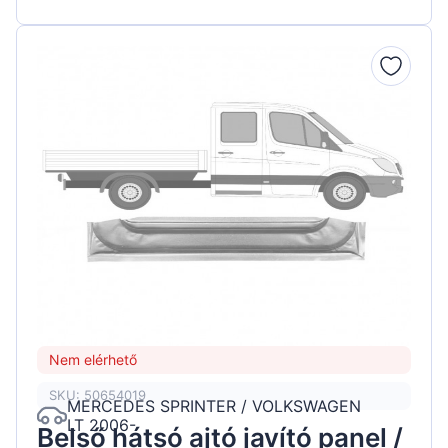
Nem elérhető
SKU: 50654019
MERCEDES SPRINTER / VOLKSWAGEN
LT 2006-
Belső hátsó ajtó javító panel /