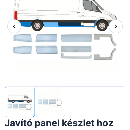
Suomen
Lietuvių
Hrvatski
Português
Slovenian
Latvian
Slovenčina
Javító panel készlet hoz