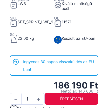
LWB
Kiváló minőségű
acél
SKU
OE
SET_SPRINT_LWB_9
11571
Súly:
22.00 kg
Készült az EU-ban
Ingyenes 30 napos visszaküldés az EU-
ban!
186 190 Ft
Nettó ár: 146 606 Ft
ÉRTESÍTSEN