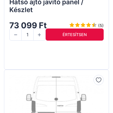
Hátsó ajtó javító panel /
Készlet
73 099 Ft
(5)
ÉRTESÍTSEN