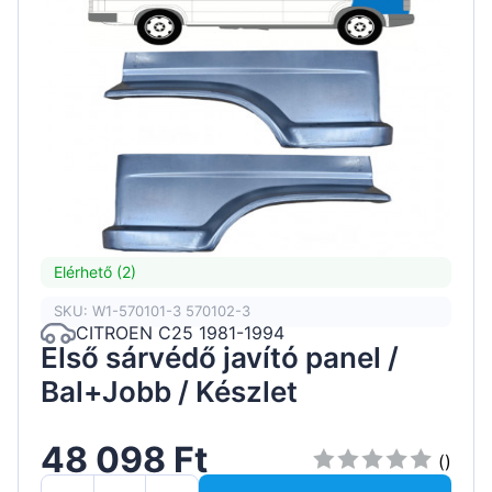
Elérhető (2)
SKU: W1-570101-3 570102-3
CITROEN C25 1981-1994
Első sárvédő javító panel /
Bal+Jobb / Készlet
48 098 Ft
()