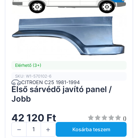
Elérhető (3+)
SKU: W1-570102-6
CITROEN C25 1981-1994
Első sárvédő javító panel /
Jobb
42 120 Ft
()
Kosárba teszem