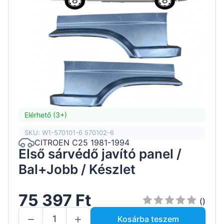
Elérhető (3+)
SKU: W1-570101-6 570102-6
CITROEN C25 1981-1994
Első sárvédő javító panel /
Bal+Jobb / Készlet
75 397 Ft
()
Kosárba teszem