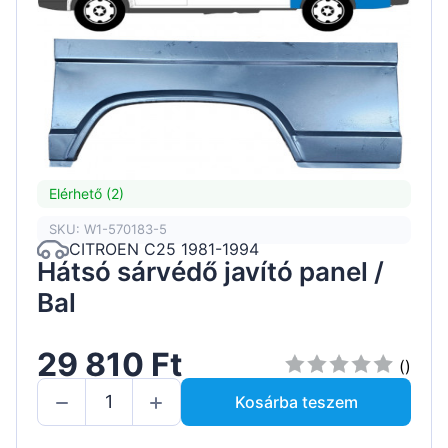
Elérhető (2)
SKU: W1-570183-5
CITROEN C25 1981-1994
Hátsó sárvédő javító panel /
Bal
29 810 Ft
()
Kosárba teszem