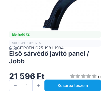
Elérhető (2)
SKU: W1-570102-5
CITROEN C25 1981-1994
Első sárvédő javító panel /
Jobb
21 596 Ft
()
Kosárba teszem