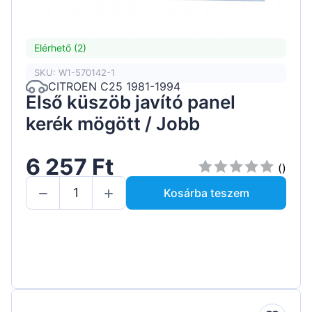
Elérhető (2)
SKU: W1-570142-1
CITROEN C25 1981-1994
Első küszöb javító panel
kerék mögött / Jobb
6 257 Ft
()
Kosárba teszem