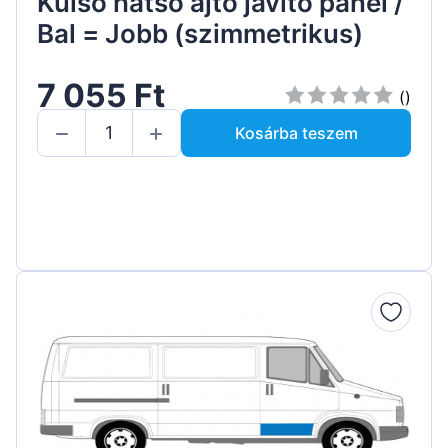
Külső hátsó ajtó javító panel /
Bal = Jobb (szimmetrikus)
7 055 Ft
()
Kosárba teszem