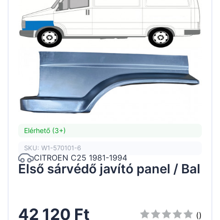
Elérhető (3+)
SKU: W1-570101-6
CITROEN C25 1981-1994
Első sárvédő javító panel / Bal
42 120 Ft
()