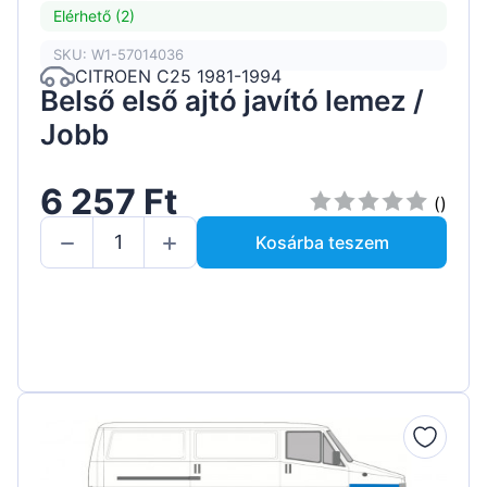
Elérhető (2)
SKU: W1-57014036
CITROEN C25 1981-1994
Belső első ajtó javító lemez /
Jobb
6 257 Ft
()
Kosárba teszem