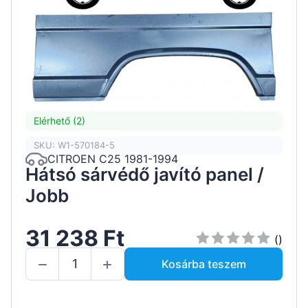
Elérhető (2)
SKU: W1-570184-5
CITROEN C25 1981-1994
Hátsó sárvédő javító panel /
Jobb
31 238 Ft
()
Kosárba teszem