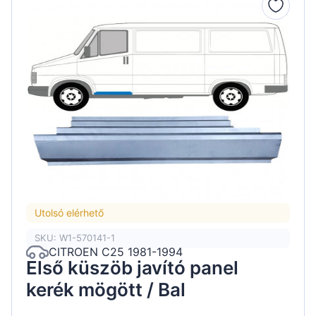
Utolsó elérhető
SKU: W1-570141-1
CITROEN C25 1981-1994
Első küszöb javító panel
kerék mögött / Bal