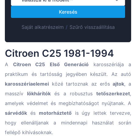
Suomen
Keresés
Lietuvių
Hrvatski
Saját alkatrészeim
/
Szűrő visszaállítása
Português
Slovenian
Citroen C25 1981-1994
Latvian
Slovenčina
A
Citroen C25
Első Generáció
karosszériája a
praktikum és tartósság jegyében készült. Az autó
karosszériaelemei
közé tartoznak az erős
ajtok
, a
masszív
lökhárítók
és a robusztus
tetőszerkezet
,
amelyek védelmet és megbízhatóságot nyújtanak. A
sárvédők
és
motorháztető
is úgy lettek tervezve,
hogy ellenálljanak a mindennapi használat során
fellépő kihívásoknak.