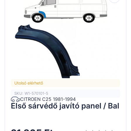
Utolsó elérhető
SKU: W1-570101-5
CITROEN C25 1981-1994
Első sárvédő javító panel / Bal