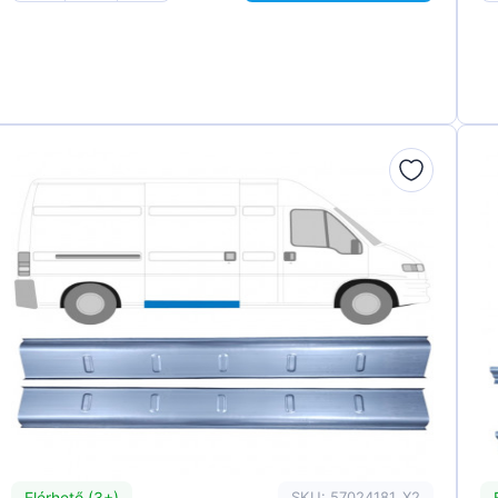
Elérhető (3+)
SKU: 57024181_X2