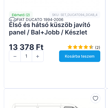
Elérhető (2)
SKU: SET_DUCATO94_DCAB_4
FIAT DUCATO 1994-2006
Első és hátsó küszöb javító
panel / Bal+Jobb / Készlet
13 378 Ft
(2)
Kosárba teszem