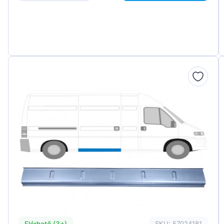
Elérhető (3+)
SKU: 57024181