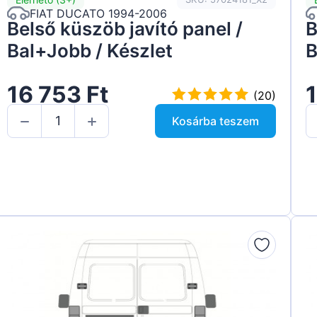
FIAT DUCATO 1994-2006
Belső küszöb javító panel /
B
Bal+Jobb / Készlet
B
16 753 Ft
1
(20)
Kosárba teszem