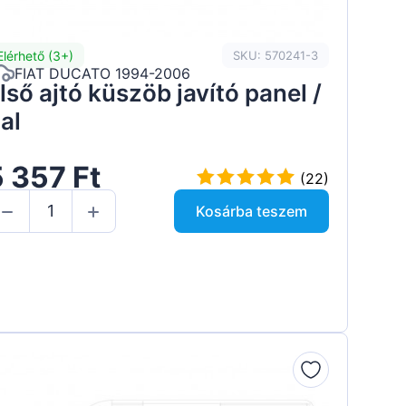
Elérhető (3+)
SKU: 570241-3
FIAT DUCATO 1994-2006
lső ajtó küszöb javító panel /
al
 357 Ft
(22)
Kosárba teszem