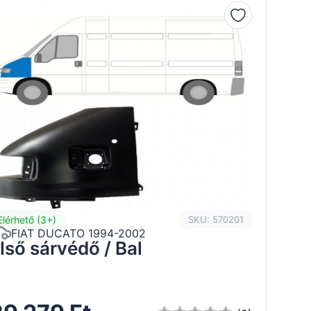
Elérhető (3+)
SKU: 570201
FIAT DUCATO 1994-2002
lső sárvédő / Bal