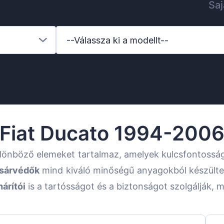
Saj
--Válassza ki a modellt--
Fiat Ducato 1994-200
ülönböző elemeket tartalmaz, amelyek kulcsfontossá
sárvédők
mind kiváló minőségű anyagokból készültek
hárítói
is a tartósságot és a biztonságot szolgálják, 