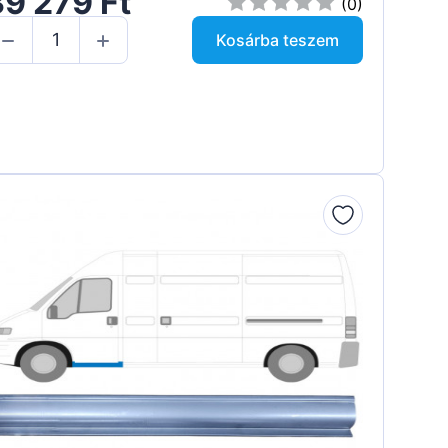
9 279 Ft
(0)
Kosárba teszem