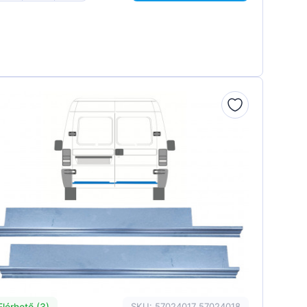
Elérhető (3)
SKU: 57024017 57024018