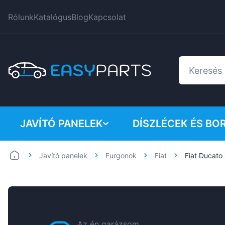
Rólunk
Katalógus
Blog
Kapcsolat
JAVÍTÓ PANELEK
DÍSZLÉCEK ÉS BO
Javító panelek
Furgonok
Fiat
Fiat Ducat
Furgonok
BMW
Személygépkocsik
Citroen
Dacia
Fiat
Az én garázsom