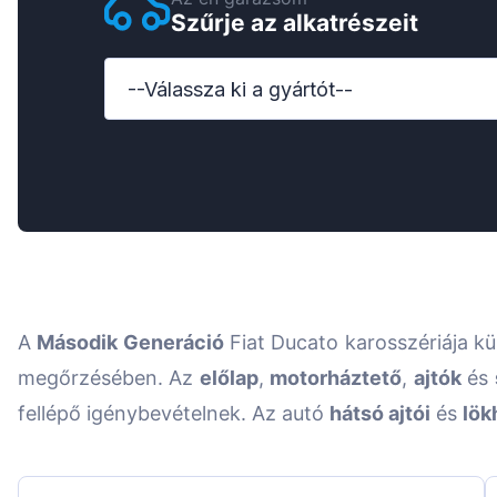
Szűrje az alkatrészeit
Ford
Honda
--Válassza ki a gyártót--
Hyundai
Iveco
Jeep
Kia
MAN
A
Második Generáció
Fiat Ducato karosszériája k
Mazda
megőrzésében. Az
előlap
,
motorháztető
,
ajtók
és
Mercedes-Benz
fellépő igénybevételnek. Az autó
hátsó ajtói
és
lök
Nissan
Opel Vauxhall