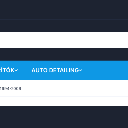
RÍTÓK
AUTO DETAILING
o 1994-2006
A kosar
Vegyi termékek
Polírozó rendszer
Tartozékok