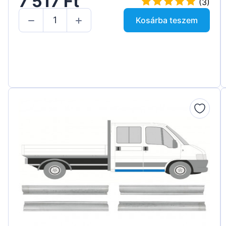
7 517 Ft
(3)
Kosárba teszem