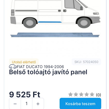
Utolsó elérhető
SKU: 57024050
FIAT DUCATO 1994-2006
Belső tolóajtó javító panel
9 525 Ft
(0)
Kosárba teszem