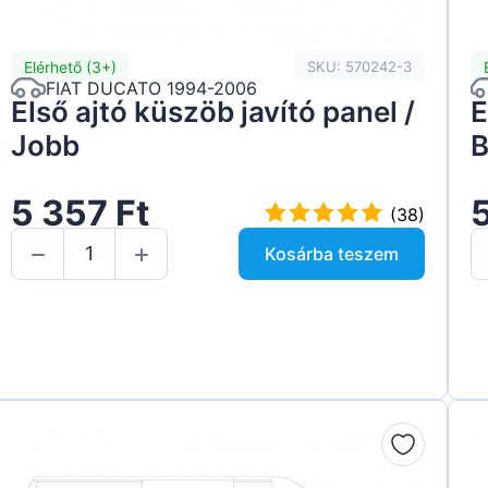
Elérhető (3+)
SKU: 570242-3
FIAT DUCATO 1994-2006
Első ajtó küszöb javító panel /
E
Jobb
B
5 357 Ft
5
(38)
Kosárba teszem