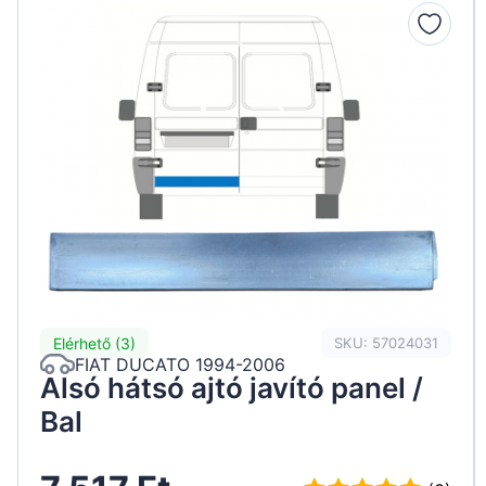
Peugeot
Renault
Seat
Skoda
Suzuki
Tesla
Toyota
Volkswagen
Elérhető (3)
SKU: 57024031
FIAT DUCATO 1994-2006
Alsó hátsó ajtó javító panel /
Bal