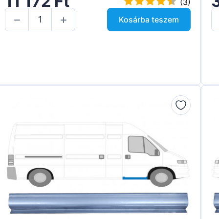
11 172 Ft
3
(3)
Kosárba teszem