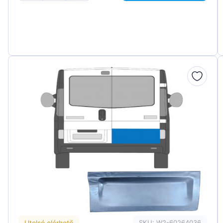
Utolsó elérhető
SKU: W2-60264036