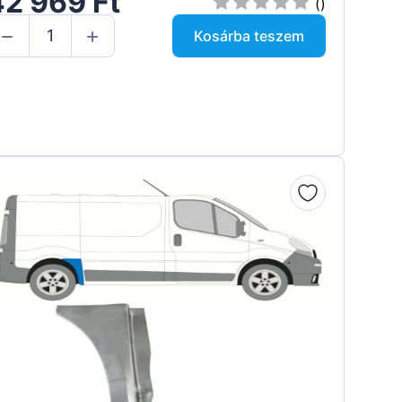
42 969 Ft
()
Kosárba teszem