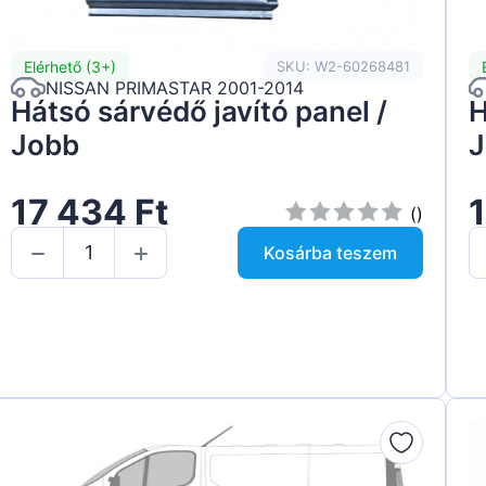
Elérhető (3+)
SKU: W2-60268481
NISSAN PRIMASTAR 2001-2014
Hátsó sárvédő javító panel /
H
Jobb
J
17 434 Ft
1
()
Kosárba teszem