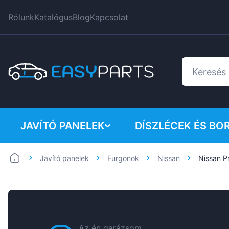
Rólunk
Katalógus
Blog
Kapcsolat
JAVÍTÓ PANELEK
DÍSZLÉCEK ÉS BO
Javító panelek
Furgonok
Nissan
Nissan P
Furgonok
BMW
Személygépkocsik
Citroen
Dacia
Fiat
Az én garázsom