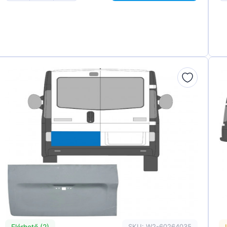
Elérhető (2)
SKU: W2-60264035