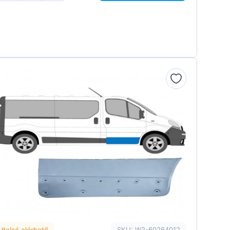
Utolsó elérhető
SKU: W2-60264012