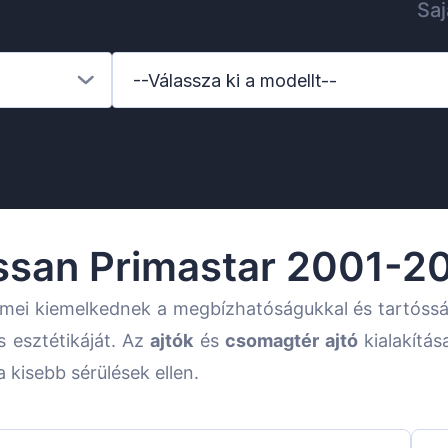
Saj
--Válassza ki a modellt--
ssan Primastar 2001-2
emei kiemelkednek a megbízhatóságukkal és tartóss
s esztétikáját. Az
ajtók
és
csomagtér ajtó
kialakítás
 kisebb sérülések ellen.