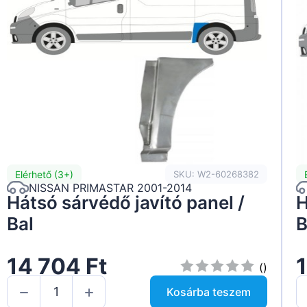
Elérhető (3+)
SKU: W2-60268382
NISSAN PRIMASTAR 2001-2014
Hátsó sárvédő javító panel /
H
Bal
B
14 704 Ft
1
()
Kosárba teszem