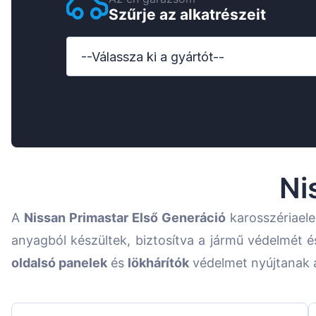
Szűrje az alkatrészeit
Ford
Honda
--Válassza ki a gyártót--
Hyundai
Iveco
Jeep
Kia
Ni
MAN
A
Nissan Primastar
Első Generáció
karosszériael
Mazda
anyagból készültek, biztosítva a jármű védelmét é
Mercedes-Benz
oldalsó panelek
és
lökhárítók
védelmet nyújtanak a
Nissan
Opel Vauxhall