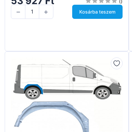
53 927 Ft
()
Kosárba teszem