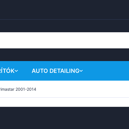
RÍTÓK
AUTO DETAILING
rimastar 2001-2014
A kosar
Vegyi termékek
Polírozó rendszer
Tartozékok