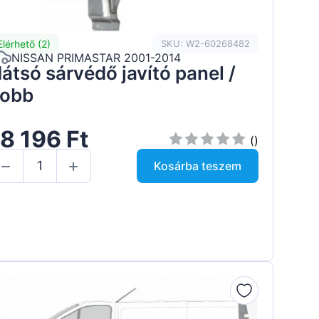
Elérhető (2)
SKU: W2-60268482
NISSAN PRIMASTAR 2001-2014
átsó sárvédő javító panel /
obb
8 196 Ft
()
Kosárba teszem