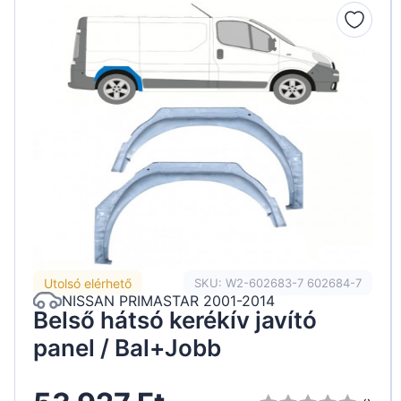
Peugeot
Renault
Seat
Skoda
Suzuki
Tesla
Toyota
Volkswagen
Utolsó elérhető
SKU: W2-602683-7 602684-7
NISSAN PRIMASTAR 2001-2014
Belső hátsó kerékív javító
panel / Bal+Jobb