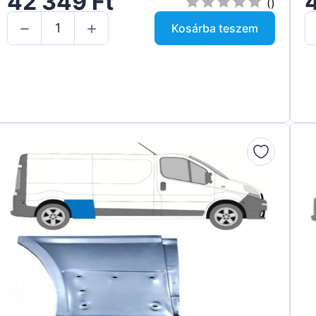
42 349 Ft
()
Kosárba teszem