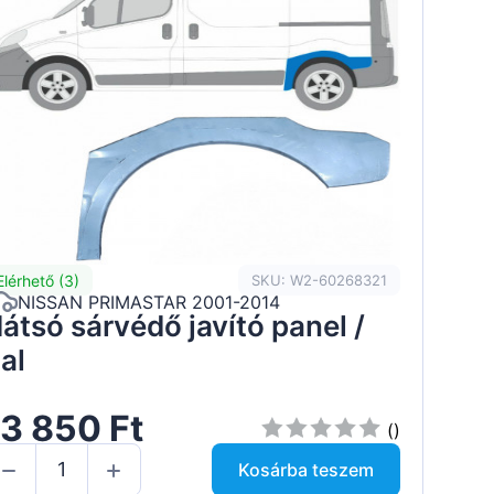
Elérhető (3)
SKU: W2-60268321
NISSAN PRIMASTAR 2001-2014
átsó sárvédő javító panel /
al
3 850 Ft
()
Kosárba teszem