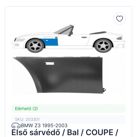
Elérhető (2)
SKU: 203301
BMW Z3 1995-2003
Első sárvédő / Bal / COUPE /