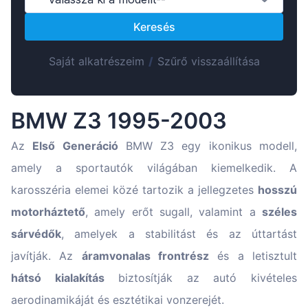
Suomen
Keresés
Lietuvių
Hrvatski
Saját alkatrészeim
/
Szűrő visszaállítása
Português
Slovenian
BMW Z3 1995-2003
Latvian
Slovenčina
Az
Első Generáció
BMW Z3 egy ikonikus modell,
amely a sportautók világában kiemelkedik. A
karosszéria elemei közé tartozik a jellegzetes
hosszú
motorháztető
, amely erőt sugall, valamint a
széles
sárvédők
, amelyek a stabilitást és az úttartást
javítják. Az
áramvonalas frontrész
és a letisztult
hátsó kialakítás
biztosítják az autó kivételes
aerodinamikáját és esztétikai vonzerejét.