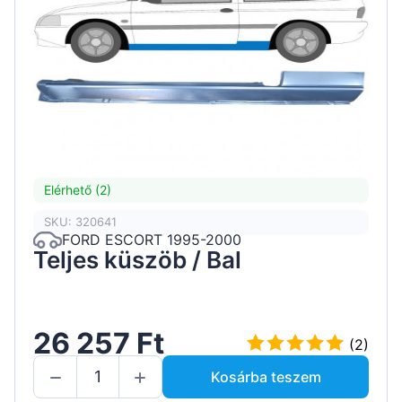
Elérhető (2)
SKU: 320641
FORD ESCORT 1995-2000
Teljes küszöb / Bal
26 257 Ft
(2)
Kosárba teszem