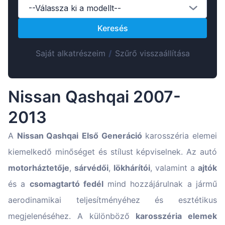
Suomen
--Válassza ki a modellt--
Lietuvių
Keresés
Hrvatski
Saját alkatrészeim
/
Szűrő visszaállítása
Português
Slovenian
Latvian
Nissan Qashqai 2007-
Slovenčina
2013
A
Nissan Qashqai
Első Generáció
karosszéria elemei
kiemelkedő minőséget és stílust képviselnek. Az autó
motorháztetője
,
sárvédői
,
lökhárítói
, valamint a
ajtók
és a
csomagtartó fedél
mind hozzájárulnak a jármű
aerodinamikai teljesítményéhez és esztétikus
megjelenéséhez. A különböző
karosszéria elemek