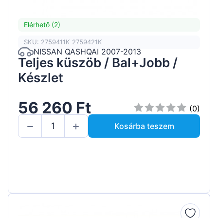
Elérhető (2)
SKU: 2759411K 2759421K
NISSAN QASHQAI 2007-2013
Teljes küszöb / Bal+Jobb /
Készlet
56 260 Ft
(0)
Kosárba teszem