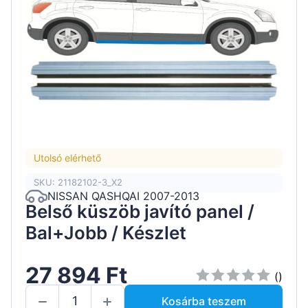
Utolsó elérhető
SKU: 21182102-3_X2
NISSAN QASHQAI 2007-2013
Belső küszöb javító panel /
Bal+Jobb / Készlet
27 894 Ft
()
Kosárba teszem