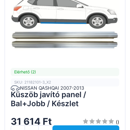
Elérhető (2)
SKU: 21182101-3_X2
NISSAN QASHQAI 2007-2013
Küszöb javító panel /
Bal+Jobb / Készlet
31 614 Ft
()