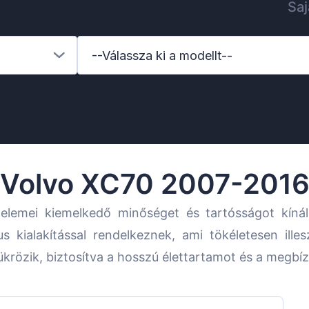
Saj
--Válassza ki a modellt--
Volvo XC70 2007-201
elemei kiemelkedő minőséget és tartósságot kíná
us kialakítással rendelkeznek, ami tökéletesen ill
krözik, biztosítva a hosszú élettartamot és a megbí