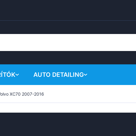
RÍTÓK
AUTO DETAILING
Volvo XC70 2007-2016
A kosar
Vegyi termékek
Polírozó rendszer
Tartozékok