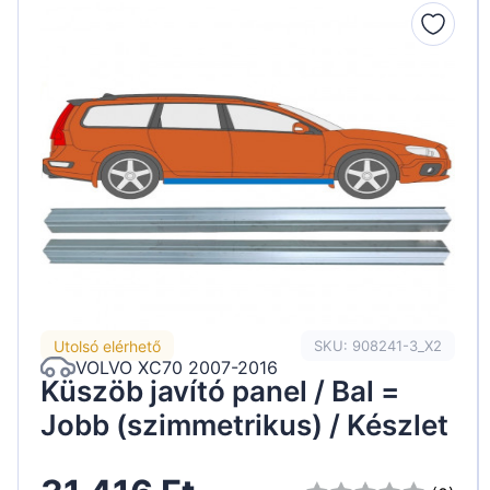
Peugeot
Renault
Seat
Skoda
Suzuki
Tesla
Toyota
Volkswagen
Utolsó elérhető
SKU: 908241-3_X2
VOLVO XC70 2007-2016
Küszöb javító panel / Bal =
Jobb (szimmetrikus) / Készlet