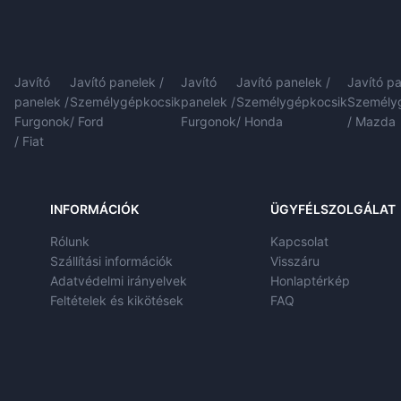
Javító
Javító panelek /
Javító
Javító panelek /
Javító pa
panelek /
Személygépkocsik
panelek /
Személygépkocsik
Személy
Furgonok
/ Ford
Furgonok
/ Honda
/ Mazda
/ Fiat
INFORMÁCIÓK
ÜGYFÉLSZOLGÁLAT
Rólunk
Kapcsolat
Szállítási információk
Visszáru
Adatvédelmi irányelvek
Honlaptérkép
Feltételek és kikötések
FAQ