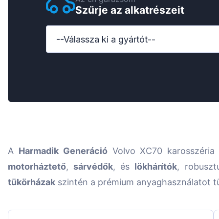
Szűrje az alkatrészeit
Ford
Honda
--Válassza ki a gyártót--
Hyundai
Iveco
Jeep
Kia
MAN
A
Harmadik Generáció
Volvo XC70 karosszéria 
Mazda
motorháztető
,
sárvédők
, és
lökhárítók
, robuszt
Mercedes-Benz
tükörházak
szintén a prémium anyaghasználatot tü
Nissan
Opel Vauxhall