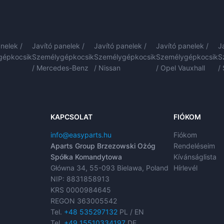
nelek /
Javító panelek /
Javító panelek /
Javító panelek /
J
gépkocsik
Személygépkocsik
Személygépkocsik
Személygépkocsik
S
/ Mercedes-Benz
/ Nissan
/ Opel Vauxhall
/
KAPCSOLAT
FIÓKOM
info@easyparts.hu
Fiókom
Aparts Group Brzezowski Ożóg
Rendeléseim
Spółka Komandytowa
Kívánságlista
Główna 34, 55-093 Bielawa, Poland
Hírlevél
NIP: 8831858913
KRS 0000984645
REGON 363005542
Tel.
+48 535297132
PL / EN
Tel.
+49 15510334197
DE