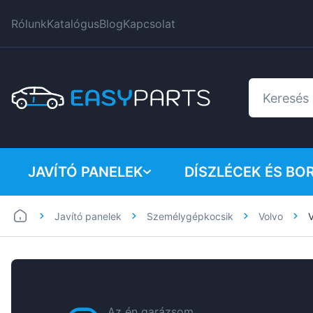
Rólunk
Katalógus
Blog
Kapcsolat
JAVÍTÓ PANELEK
DÍSZLÉCEK ÉS BO
Javító panelek
Személygépkocsik
Volvo
Furgonok
BMW
Személygépkocsik
Citroen
Dacia
Fiat
Az én garázsom