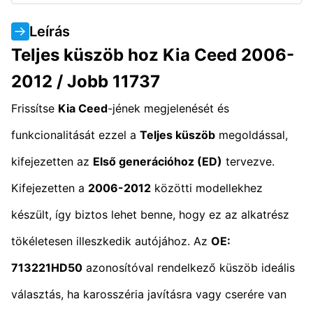
Leírás
Teljes küszöb hoz Kia Ceed 2006-
2012 / Jobb 11737
Frissítse
Kia Ceed
-jének megjelenését és
funkcionalitását ezzel a
Teljes küszöb
megoldással,
kifejezetten az
Első generációhoz (ED)
tervezve.
Kifejezetten a
2006-2012
közötti modellekhez
készült, így biztos lehet benne, hogy ez az alkatrész
tökéletesen illeszkedik autójához. Az
OE:
713221HD50
azonosítóval rendelkező küszöb ideális
választás, ha karosszéria javításra vagy cserére van