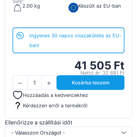
Súly:
2.00 kg
Készült az EU-ban
Ingyenes 30 napos visszaküldés az EU-
ban!
41 505 Ft
Nettó ár: 32 681 Ft
Kosárba teszem
Hozzáadás a kedvencekhez
Kérdezzen erről a termékről
Ellenőrizze a szállítási időt
- Válasszon Országot -