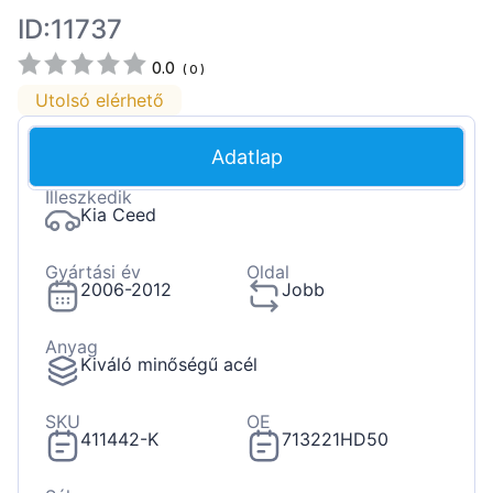
ID:11737
0.0
(
0
)
Utolsó elérhető
Adatlap
Illeszkedik
Kia Ceed
Gyártási év
Oldal
2006-2012
Jobb
Anyag
Kiváló minőségű acél
SKU
OE
411442-K
713221HD50