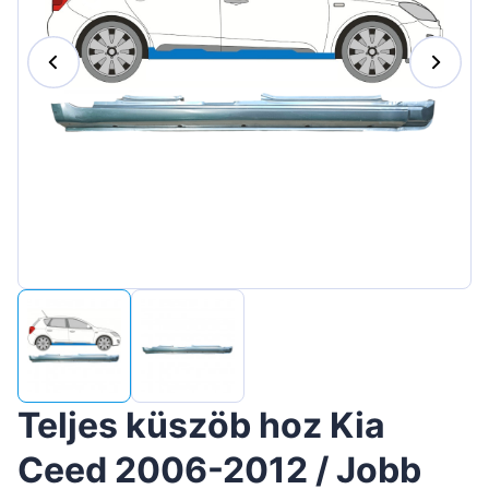
Suomen
Lietuvių
Hrvatski
Português
Slovenian
Latvian
Slovenčina
Teljes küszöb hoz Kia
Ceed 2006-2012 / Jobb