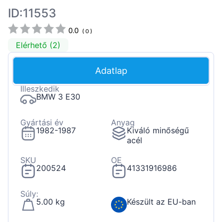
ID:11553
0.0
(
0
)
Elérhető (2)
Adatlap
Illeszkedik
BMW 3 E30
Gyártási év
Anyag
1982-1987
Kiváló minőségű
acél
SKU
OE
200524
41331916986
Súly:
5.00 kg
Készült az EU-ban