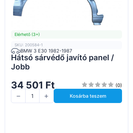
Elérhető (3+)
SKU: 200584-1
BMW 3 E30 1982-1987
Hátsó sárvédő javító panel /
Jobb
34 501 Ft
(0)
Kosárba teszem