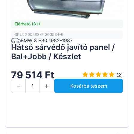
Elérhető (3+)
SKU: 200583-9 200584-9
BMW 3 E30 1982-1987
Hátsó sárvédő javító panel /
Bal+Jobb / Készlet
79 514 Ft
(2)
Kosárba teszem