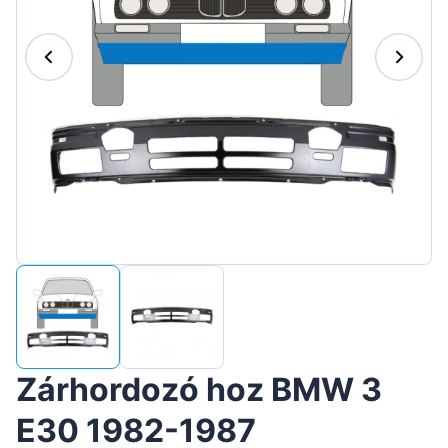
Suomen
Lietuvių
Hrvatski
Português
Slovenian
Latvian
Slovenčina
Zárhordozó hoz BMW 3
E30 1982-1987