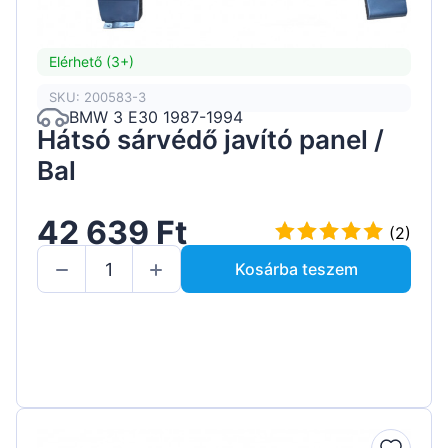
Elérhető (3+)
SKU: 200583-3
BMW 3 E30 1987-1994
Hátsó sárvédő javító panel /
Bal
42 639 Ft
(2)
Kosárba teszem