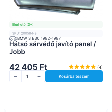
Elérhető (3+)
SKU: 200584-9
BMW 3 E30 1982-1987
Hátsó sárvédő javító panel /
Jobb
42 405 Ft
(4)
Kosárba teszem