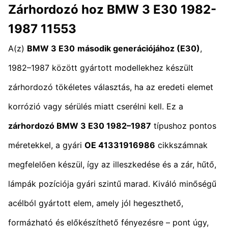
Zárhordozó hoz BMW 3 E30 1982-
1987 11553
A(z)
BMW 3 E30
második generációjához (E30)
,
1982–1987 között gyártott modellekhez készült
zárhordozó tökéletes választás, ha az eredeti elemet
korrózió vagy sérülés miatt cserélni kell. Ez a
zárhordozó BMW 3 E30 1982–1987
típushoz pontos
méretekkel, a gyári
OE 41331916986
cikkszámnak
megfelelően készül, így az illeszkedése és a zár, hűtő,
lámpák pozíciója gyári szintű marad. Kiváló minőségű
acélból gyártott elem, amely jól hegeszthető,
formázható és előkészíthető fényezésre – pont úgy,