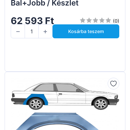
Bal+Jobb / Készlet
62 593 Ft
(0)
Kosárba teszem