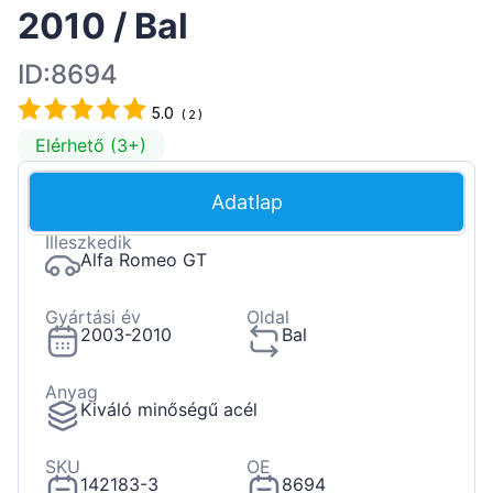
2010 / Bal
ID:8694
5.0
(
2
)
Elérhető (3+)
Adatlap
Illeszkedik
Alfa Romeo GT
Gyártási év
Oldal
2003-2010
Bal
Anyag
Kiváló minőségű acél
SKU
OE
142183-3
8694