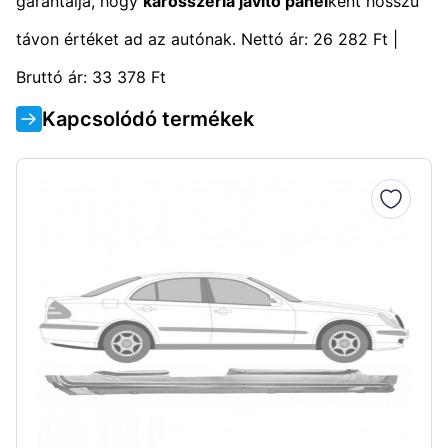
garantálja, hogy
karosszéria javító panel
ként hosszú
távon értéket ad az autónak. Nettó ár: 26 282 Ft |
Bruttó ár: 33 378 Ft
Kapcsolódó termékek