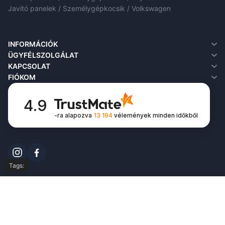
Javító panelek / Személygépkocsik / Volkswagen
INFORMÁCIÓK
Rólunk
ÜGYFÉLSZOLGÁLAT
Szállítási információk
Kapcsolat
KAPCSOLAT
Adatvédelmi irányelvek
Visszáru
FIÓKOM
Feltételek és kikötések
Honlaptérkép
Fiókom
FAQ
Rendeléseim
4.9
Kívánságlista
-ra alapozva
13 194
vélemények
minden időkből
Hírlevél
Tags:
© Copyright 2026,
All Rights Reserved by
easyparts.hu