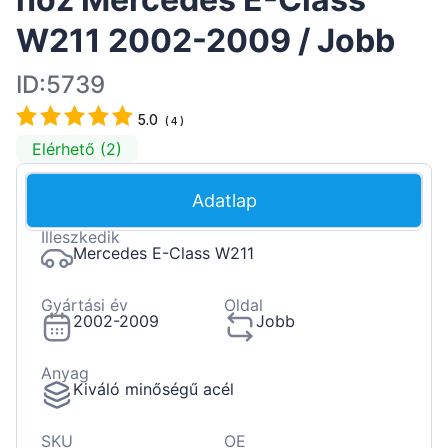
W211 2002-2009 / Jobb
ID:5739
5.0
(
4
)
Elérhető (2)
Adatlap
Illeszkedik
Mercedes E-Class W211
Gyártási év
Oldal
2002-2009
Jobb
Anyag
Kiváló minőségű acél
SKU
OE