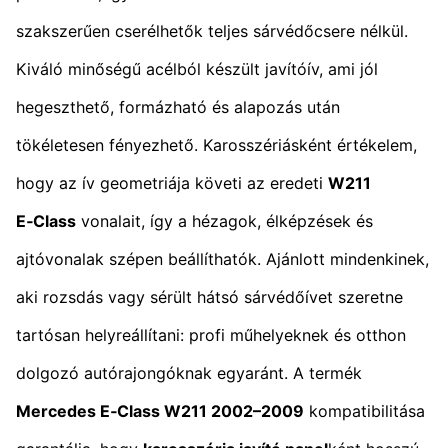
szakszerűen cserélhetők teljes sárvédőcsere nélkül.
Kiváló minőségű acélból készült javítóív, ami jól
hegeszthető, formázható és alapozás után
tökéletesen fényezhető. Karosszériásként értékelem,
hogy az ív geometriája követi az eredeti
W211
E‑Class
vonalait, így a hézagok, élképzések és
ajtóvonalak szépen beállíthatók. Ajánlott mindenkinek,
aki rozsdás vagy sérült hátsó sárvédőívet szeretne
tartósan helyreállítani: profi műhelyeknek és otthon
dolgozó autórajongóknak egyaránt. A termék
Mercedes E‑Class W211 2002–2009
kompatibilitása