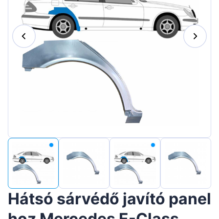
Suomen
Lietuvių
Hrvatski
Português
Slovenian
Latvian
Slovenčina
Hátsó sárvédő javító panel
hoz Mercedes E-Class