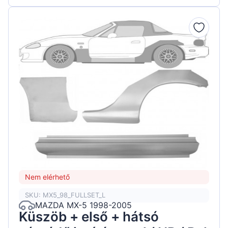
Nem elérhető
SKU: MX5_98_FULLSET_L
MAZDA MX-5 1998-2005
Küszöb + első + hátsó