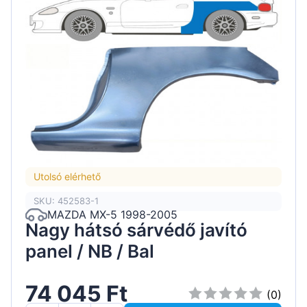
Utolsó elérhető
SKU: 452583-1
MAZDA MX-5 1998-2005
Nagy hátsó sárvédő javító
panel / NB / Bal
74 045 Ft
(0)