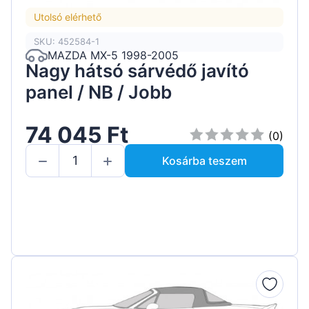
Utolsó elérhető
SKU: 452584-1
MAZDA MX-5 1998-2005
Nagy hátsó sárvédő javító
panel / NB / Jobb
74 045 Ft
(0)
Kosárba teszem