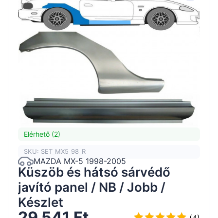
Elérhető (2)
SKU: SET_MX5_98_R
MAZDA MX-5 1998-2005
Küszöb és hátsó sárvédő
javító panel / NB / Jobb /
Készlet
29 541 Ft
(4)