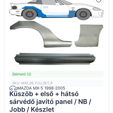
Elérhető (2)
SKU: MX5_98_FULLSET_R
MAZDA MX-5 1998-2005
Küszöb + első + hátsó
sárvédő javító panel / NB /
Jobb / Készlet