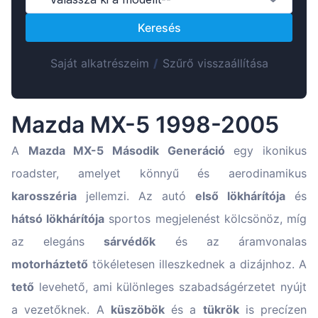
Suomen
Keresés
Lietuvių
Hrvatski
Saját alkatrészeim
/
Szűrő visszaállítása
Português
Slovenian
Mazda MX-5 1998-2005
Latvian
Slovenčina
A
Mazda MX-5 Második Generáció
egy ikonikus
roadster, amelyet könnyű és aerodinamikus
karosszéria
jellemzi. Az autó
első lökhárítója
és
hátsó lökhárítója
sportos megjelenést kölcsönöz, míg
az elegáns
sárvédők
és az áramvonalas
motorháztető
tökéletesen illeszkednek a dizájnhoz. A
tető
levehető, ami különleges szabadságérzetet nyújt
a vezetőknek. A
küszöbök
és a
tükrök
is precízen