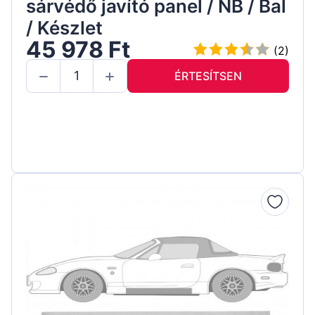
sárvédő javító panel / NB / Bal
/ Készlet
45 978 Ft
(2)
ÉRTESÍTSEN