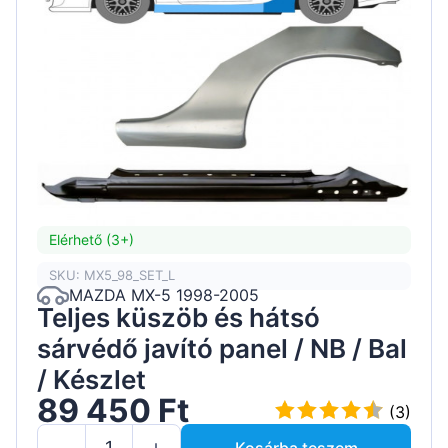
Elérhető (3+)
SKU: MX5_98_SET_L
MAZDA MX-5 1998-2005
Teljes küszöb és hátsó
sárvédő javító panel / NB / Bal
/ Készlet
89 450 Ft
(3)
Kosárba teszem