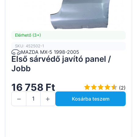
Elérhető (3+)
SKU: 452502-1
MAZDA MX-5 1998-2005
Első sárvédő javító panel /
Jobb
16 758 Ft
(2)
Kosárba teszem