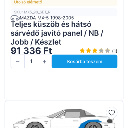
Utolsó elérhető
SKU: MX5_98_SET_R
MAZDA MX-5 1998-2005
Teljes küszöb és hátsó
sárvédő javító panel / NB /
Jobb / Készlet
91 336 Ft
(1)
Kosárba teszem