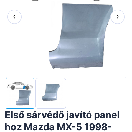
Suomen
Lietuvių
Hrvatski
Português
Slovenian
Latvian
Slovenčina
Első sárvédő javító panel
hoz Mazda MX-5 1998-