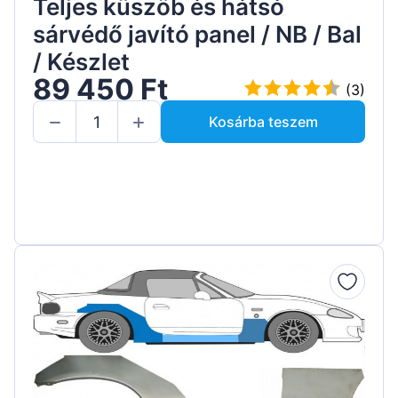
Teljes küszöb és hátsó
sárvédő javító panel / NB / Bal
/ Készlet
89 450 Ft
(3)
Kosárba teszem