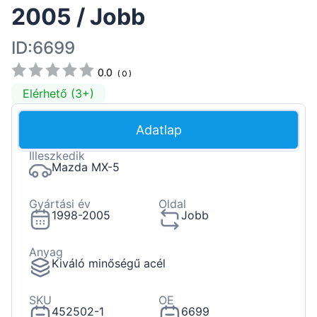
2005 / Jobb
ID:6699
0.0
(
0
)
Elérhető (3+)
Adatlap
Illeszkedik
Mazda MX-5
Gyártási év
Oldal
1998-2005
Jobb
Anyag
Kiváló minőségű acél
SKU
OE
452502-1
6699