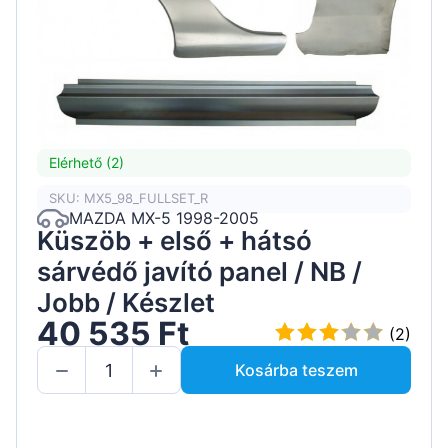
Elérhető (2)
SKU: MX5_98_FULLSET_R
MAZDA MX-5 1998-2005
Küszöb + első + hátsó
sárvédő javító panel / NB /
Jobb / Készlet
40 535 Ft
(2)
Kosárba teszem