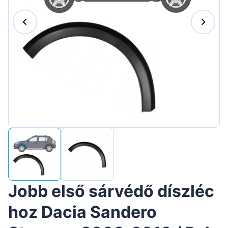
Suomen
Lietuvių
Hrvatski
Português
Slovenian
Latvian
Slovenčina
Jobb első sárvédő díszléc
hoz Dacia Sandero