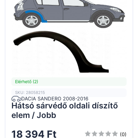
Elérhető (2)
SKU: 28058215
DACIA SANDERO 2008-2016
Hátsó sárvédő oldali díszítő
elem / Jobb
18 394 Ft
(0)