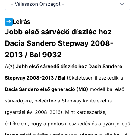
- Válasszon Országot -
Leírás
Jobb első sárvédő díszléc hoz
Dacia Sandero Stepway 2008-
2013 / Bal 9032
A(z)
Jobb első sárvédő díszléc hoz Dacia Sandero
Stepway 2008-2013 / Bal
tökéletesen illeszkedik a
Dacia Sandero első generáció (M0)
modell bal első
sárvédőjére, beleértve a Stepway kiviteleket is
(gyártási év: 2008–2016). Mint karosszériás,
értékelem, hogy a pontos illeszkedés és a gyári jellegű
forma miatt a felhelyezés gyors, utómunka alig kell. A