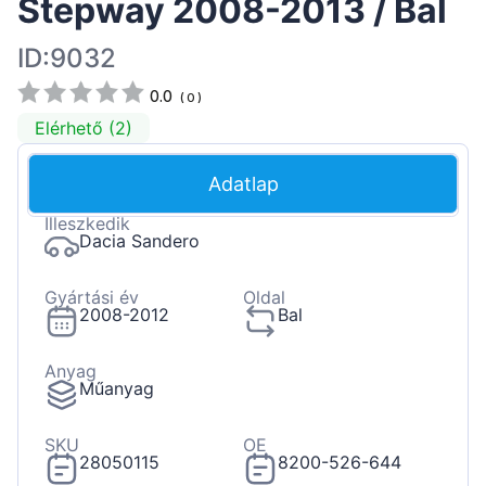
Stepway 2008-2013 / Bal
ID:9032
0.0
(
0
)
Elérhető (2)
Adatlap
Illeszkedik
Dacia Sandero
Gyártási év
Oldal
2008-2012
Bal
Anyag
Műanyag
SKU
OE
28050115
8200-526-644