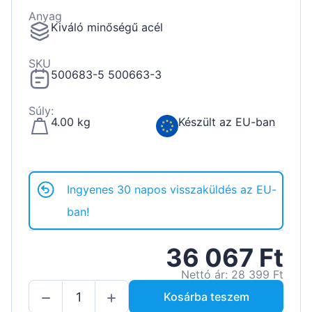
Anyag
Kiváló minőségű acél
SKU
500683-5 500663-3
Súly:
4.00 kg
Készült az EU-ban
Ingyenes 30 napos visszaküldés az EU-
ban!
36 067 Ft
Nettó ár: 28 399 Ft
Kosárba teszem