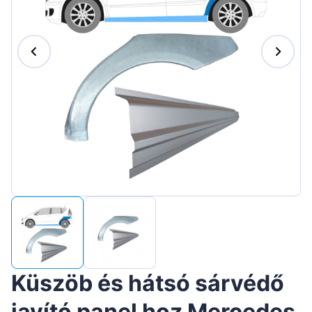
Suomen
Lietuvių
Hrvatski
Português
Slovenian
Latvian
Slovenčina
Küszöb és hátsó sárvédő
javító panel hoz Mercedes