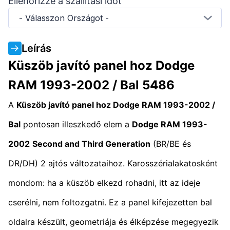
Ellenőrizze a szállítási időt
- Válasszon Országot -
Leírás
Küszöb javító panel hoz Dodge
RAM 1993-2002 / Bal 5486
A
Küszöb javító panel hoz Dodge RAM 1993-2002 /
Bal
pontosan illeszkedő elem a
Dodge RAM 1993-
2002
Second and Third Generation
(BR/BE és
DR/DH) 2 ajtós változataihoz. Karosszérialakatosként
mondom: ha a küszöb elkezd rohadni, itt az ideje
cserélni, nem foltozgatni. Ez a panel kifejezetten bal
oldalra készült, geometriája és élképzése megegyezik