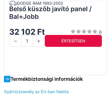
DODGE RAM 1993-2002
Belső küszöb javító panel /
Bal+Jobb
32 102 Ft
()
ÉRTESÍTSEN
Termékbiztonsági információk
Gyártó/személy az EU-ban felelős