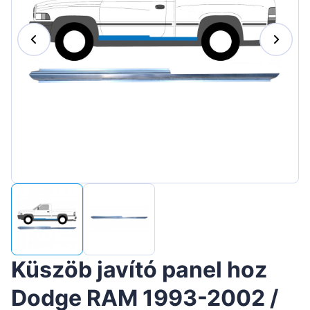
Suomen
Lietuvių
Hrvatski
Português
Slovenian
Latvian
Slovenčina
Küszöb javító panel hoz
Dodge RAM 1993-2002 /