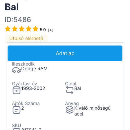
Bal
ID:5486
5.0
(
4
)
Utolsó elérhető
Adatlap
Illeszkedik
Dodge RAM
Gyártási év
Oldal
1993-2002
Bal
Ajtók Száma
Anyag
2
Kiváló minőségű
acél
SKU