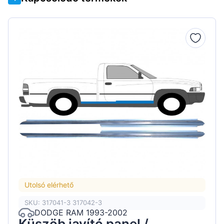
Utolsó elérhető
SKU: 317041-3 317042-3
DODGE RAM 1993-2002
Küszöb javító panel /