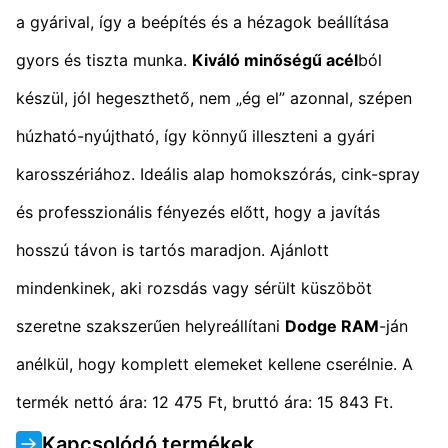
a gyárival, így a beépítés és a hézagok beállítása
gyors és tiszta munka.
Kiváló minőségű acél
ból
készül, jól hegeszthető, nem „ég el” azonnal, szépen
húzható-nyújtható, így könnyű illeszteni a gyári
karosszériához. Ideális alap homokszórás, cink-spray
és professzionális fényezés előtt, hogy a javítás
hosszú távon is tartós maradjon. Ajánlott
mindenkinek, aki rozsdás vagy sérült küszöböt
szeretne szakszerűen helyreállítani
Dodge RAM
-ján
anélkül, hogy komplett elemeket kellene cserélnie. A
termék nettó ára: 12 475 Ft, bruttó ára: 15 843 Ft.
Kapcsolódó termékek