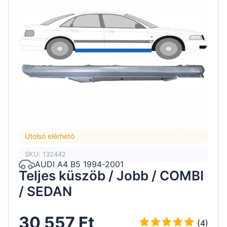
Utolsó elérhető
SKU: 132442
AUDI A4 B5 1994-2001
Teljes küszöb / Jobb / COMBI
/ SEDAN
30 557 Ft
(4)