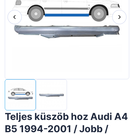
Suomen
Lietuvių
Hrvatski
Português
Slovenian
Latvian
Slovenčina
Teljes küszöb hoz Audi A4
B5 1994-2001 / Jobb /