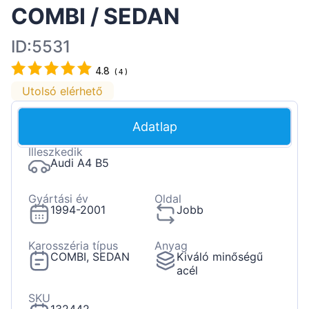
COMBI / SEDAN
ID:5531
4.8
(
4
)
Utolsó elérhető
Adatlap
Illeszkedik
Audi A4 B5
Gyártási év
Oldal
1994-2001
Jobb
Karosszéria típus
Anyag
COMBI, SEDAN
Kiváló minőségű
acél
SKU