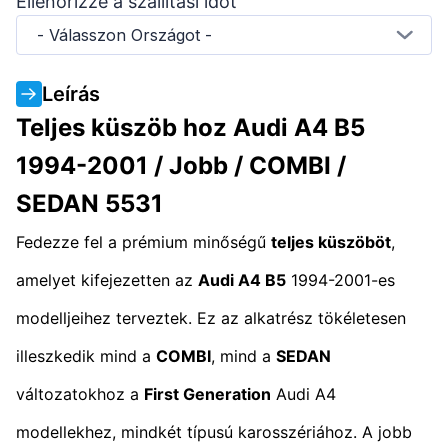
Ellenőrizze a szállítási időt
- Válasszon Országot -
Leírás
Teljes küszöb hoz Audi A4 B5
1994-2001 / Jobb / COMBI /
SEDAN 5531
Fedezze fel a prémium minőségű
teljes küszöböt
,
amelyet kifejezetten az
Audi A4 B5
1994-2001-es
modelljeihez terveztek. Ez az alkatrész tökéletesen
illeszkedik mind a
COMBI
, mind a
SEDAN
változatokhoz a
First Generation
Audi A4
modellekhez, mindkét típusú karosszériához. A jobb